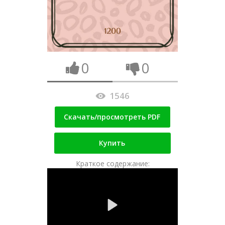
0
0
1546
Скачать/просмотреть PDF
Купить
Краткое содержание: