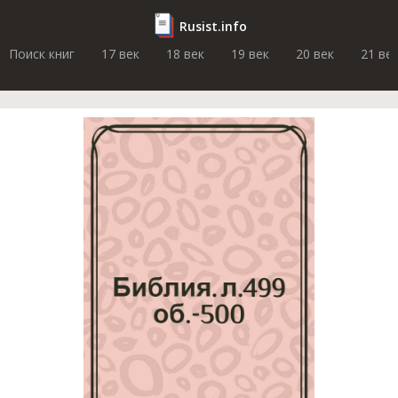
Rusist.info
Поиск книг
17 век
18 век
19 век
20 век
21 ве