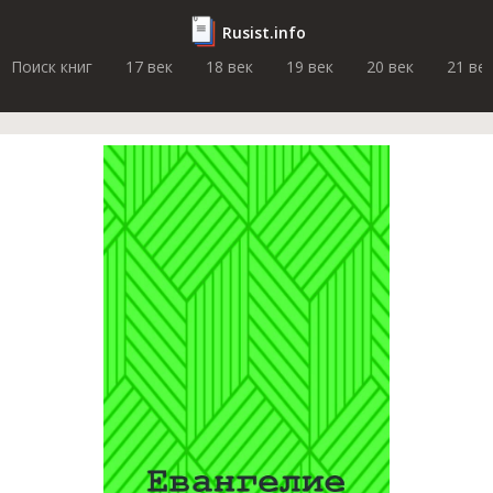
Rusist.info
Поиск книг
17 век
18 век
19 век
20 век
21 ве