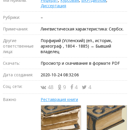
Материалы:
Реферат
,
Курсовая
,
ВКР/Диплом
,
Диссертация
Рубрики:
–
Примечания:
Лингвистическая характеристика: Сербск.
Другие
Порфирий (Успенский) (еп., историк,
ответственные
археограф , 1804 - 1885) → Бывший
лица:
владелец
Скачать:
Просмотр и скачивание в формате PDF
Дата создания:
2020-10-24 08:32:06
Соц. сети:
48
9
4
4
Важно
Реставрация книги