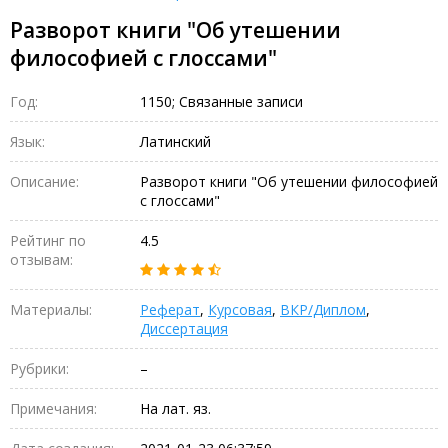
Разворот книги "Об утешении
философией с глоссами"
Год:
1150; Связанные записи
Язык:
Латинский
Описание:
Разворот книги "Об утешении философией
с глоссами"
Рейтинг по
4.5
отзывам:
Материалы:
Реферат
,
Курсовая
,
ВКР/Диплом
,
Диссертация
Рубрики:
–
Примечания:
На лат. яз.