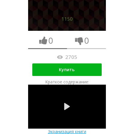
0
0
2705
Купить
Краткое содержание:
Экранизация книги