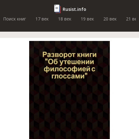
Rusist.info
Поиск книг
17 век
18 век
19 век
20 век
21 ве