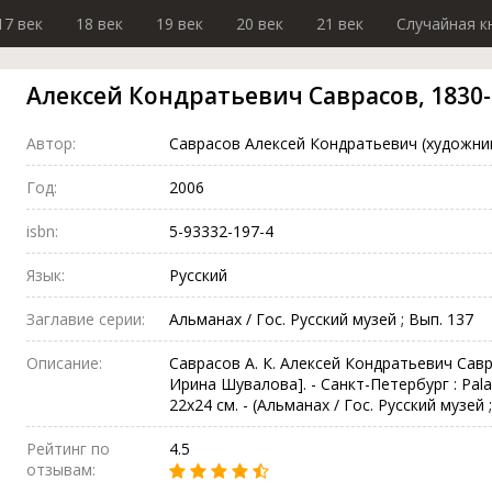
17 век
18 век
19 век
20 век
21 век
Случайная к
Алексей Кондратьевич Саврасов, 1830-
Автор:
Саврасов Алексей Кондратьевич (художни
Год:
2006
isbn:
5-93332-197-4
Язык:
Русский
Заглавие серии:
Альманах / Гос. Русский музей ; Вып. 137
Описание:
Саврасов А. К. Алексей Кондратьевич Савра
Ирина Шувалова]. - Санкт-Петербург : Palace e
22х24 см. - (Альманах / Гос. Русский музей 
Рейтинг по
4.5
отзывам: