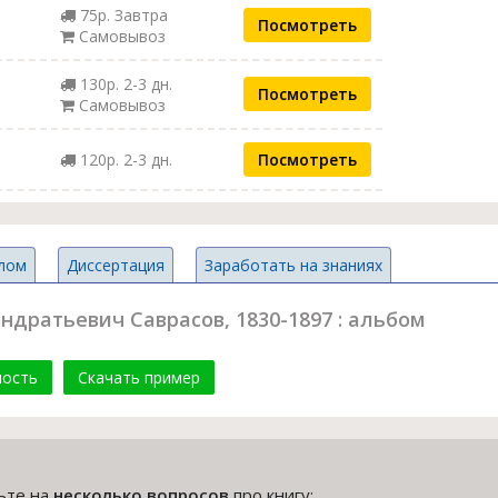
75р. Завтра
Посмотреть
Самовывоз
130р. 2-3 дн.
Посмотреть
Самовывоз
120р. 2-3 дн.
Посмотреть
лом
Диссертация
Заработать на знаниях
ндратьевич Саврасов, 1830-1897 : альбом
мость
Скачать пример
тьте на
несколько вопросов
про книгу: