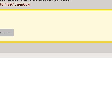
30-1897 : альбом
е знаю