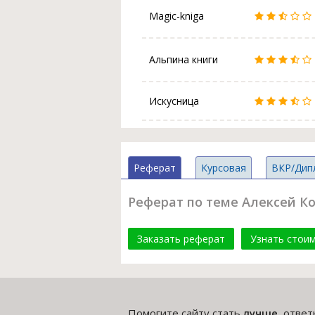
Magic-kniga
Альпина книги
Искусница
Реферат
Курсовая
ВКР/Дип
Реферат по теме Алексей Ко
Заказать реферат
Узнать стои
Помогите сайту стать
лучше
, отве