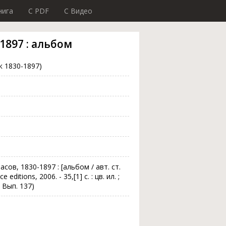
нига
C PDF
C Видео
1897 : альбом
к 1830-1897)
сов, 1830-1897 : [альбом / авт. ст.
ditions, 2006. - 35,[1] с. : цв. ил. ;
; Вып. 137)