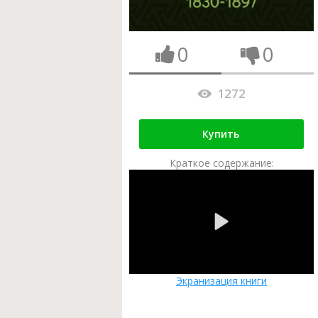
0
0
1272
Купить
Краткое содержание:
Экранизация книги