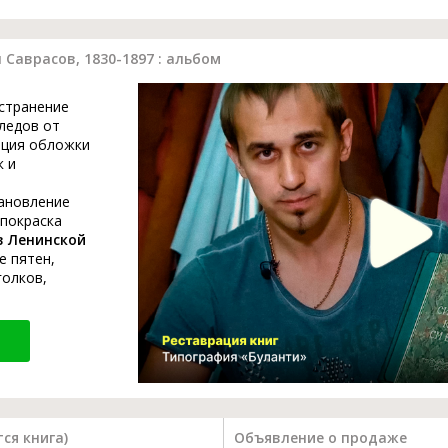
Саврасов, 1830-1897 : альбом
устранение
ледов от
ация обложки
к и
тановление
 покраска
в Ленинской
е пятен,
голков,
ся книга)
Объявление о продаже