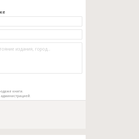
же
одаже книги.
 администрацией.