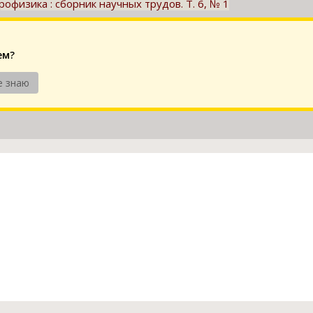
физика : сборник научных трудов. Т. 6, № 1
ем?
е знаю