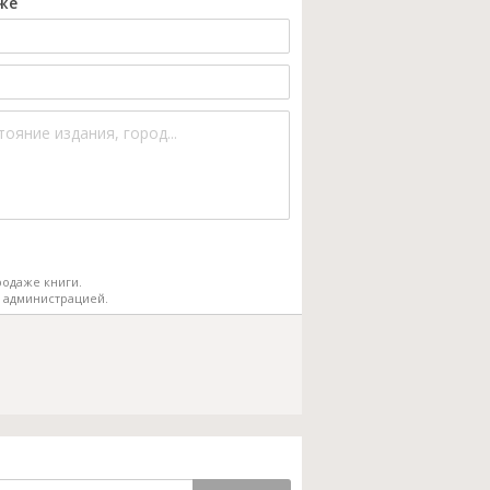
же
одаже книги.
 администрацией.