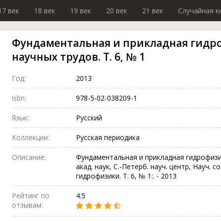
17 век
18 век
19 век
20 век
21 век
Случайная к
Фундаментальная и прикладная гидро
научных трудов. Т. 6, № 1
Год:
2013
isbn:
978-5-02-038209-1
Язык:
Русский
Коллекции:
Русская периодика
Описание:
Фундаментальная и прикладная гидрофизик
акад. наук, С.-Петерб. науч. центр, Науч. с
гидрофизики. Т. 6, № 1:. - 2013
Рейтинг по
4.5
отзывам: