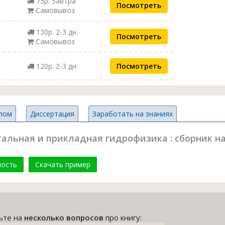
75р. Завтра
Посмотреть
Самовывоз
130р. 2-3 дн.
Посмотреть
Самовывоз
120р. 2-3 дн.
Посмотреть
лом
Диссертация
Заработать на знаниях
льная и прикладная гидрофизика : сборник науч
мость
Скачать пример
тьте на
несколько вопросов
про книгу: