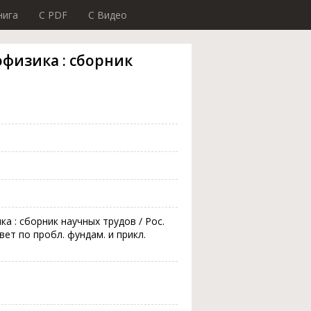
нига
C PDF
C Видео
физика : сборник
а : сборник научных трудов / Рос.
овет по пробл. фундам. и прикл.