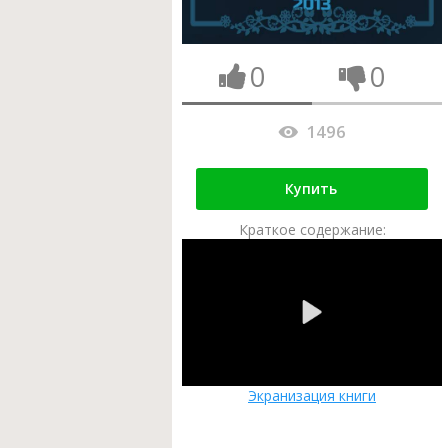
0
0
1496
Купить
Краткое содержание:
Экранизация книги