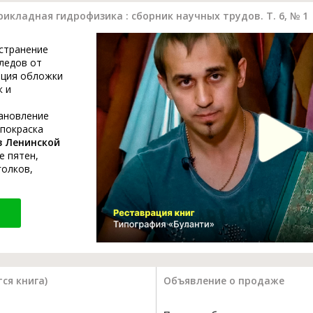
кладная гидрофизика : сборник научных трудов. Т. 6, № 1
устранение
ледов от
ация обложки
к и
тановление
 покраска
в Ленинской
е пятен,
голков,
ся книга)
Объявление о продаже