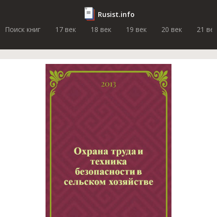
Rusist.info
Поиск книг
17 век
18 век
19 век
20 век
21 ве