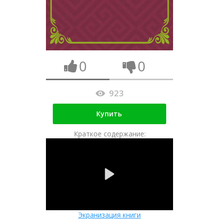
0
0
923
Купить
Краткое содержание:
Экранизация книги