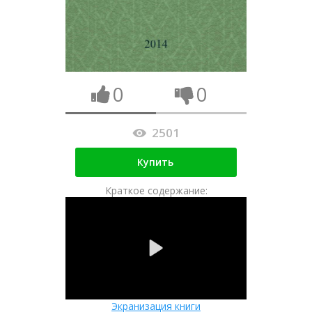
0
0
2501
Купить
Краткое содержание:
Экранизация книги