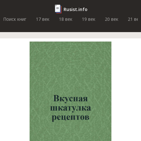
Rusist.info
Поиск книг
17 век
18 век
19 век
20 век
21 ве