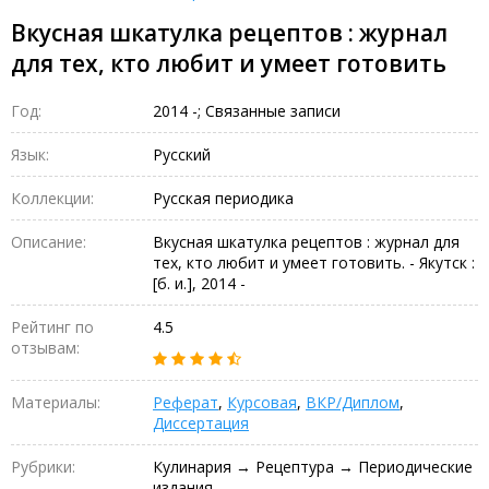
Вкусная шкатулка рецептов : журнал
для тех, кто любит и умеет готовить
Год:
2014 -; Связанные записи
Язык:
Русский
Коллекции:
Русская периодика
Описание:
Вкусная шкатулка рецептов : журнал для
тех, кто любит и умеет готовить. - Якутск :
[б. и.], 2014 -
Рейтинг по
4.5
отзывам:
Материалы:
Реферат
,
Курсовая
,
ВКР/Диплом
,
Диссертация
Рубрики:
Кулинария → Рецептура → Периодические
издания