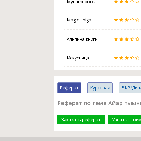
Mynamebook
Magic-kniga
Альпина книги
Искусница
Реферат
Курсовая
ВКР/Дип
Реферат по теме Айар тыынн
Заказать реферат
Узнать стои