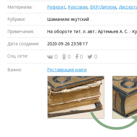
Материалы:
Реферат
,
Курсовая
,
ВКР/Диплом
,
Диссерт
Рубрики:
Шаманизм якутский
Примечания:
На обороте тит. л. авт.: Артемьев А. С. - К
Дата создания:
2020-09-26 23:58:17
Соц. сети:
0
0
0
0
Важно
Реставрация книги