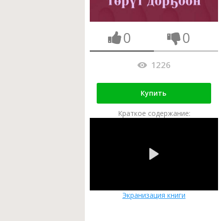
0
0
1226
Купить
Краткое содержание:
Экранизация книги