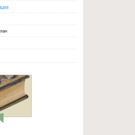
ация
улан