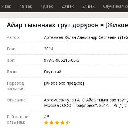
17 век
18 век
19 век
20 век
21 век
Случайная к
Айар тыыннаах төрүт дорҕоон = [Живое
Автор:
Артемьев-Кулан Александр Сергеевич (196
Год:
2014
isbn:
978-5-906216-06-3
Язык:
Якутский
Перевод
[Живое эхо предков]
заглавия:
Описание:
Артемьев-Кулан А. С. Айар тыыннаах төрүт д
Москва : ООО "Графпресс", 2014. - 79,[1] с. 
Рейтинг по
4.5
отзывам: