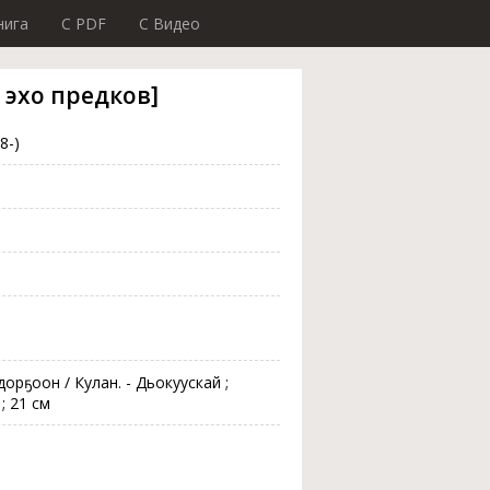
нига
C PDF
C Видео
 эхо предков]
8-)
орҕоон / Кулан. - Дьокуускай ;
; 21 см