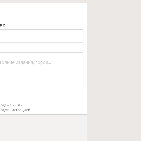
же
одаже книги.
 администрацией.