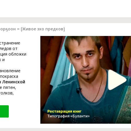
орҕоон = [Живое эхо предков]
устранение
ледов от
ация обложки
к и
тановление
 покраска
в Ленинской
е пятен,
голков,