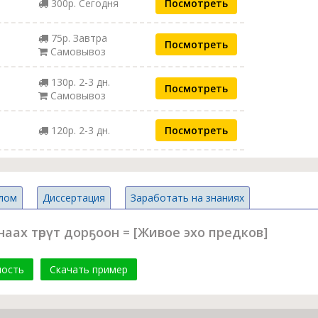
300р. Сегодня
Посмотреть
75р. Завтра
Посмотреть
Самовывоз
130р. 2-3 дн.
Посмотреть
Самовывоз
120р. 2-3 дн.
Посмотреть
лом
Диссертация
Заработать на знаниях
аах төрүт дорҕоон = [Живое эхо предков]
мость
Скачать пример