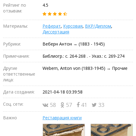
Рейтинг по
4.5
отзывам:
Материалы:
Реферат
,
Курсовая
,
ВКР/Диплом
,
Диссертация
Рубрики:
Веберн Антон → (1883 - 1945)
Примечания:
Библиогр.: с. 264-268 . - Указ.: с. 269-274
Другие
Webern, Anton von (1883-1945) → Прочие
ответственные
лица:
Дата создания:
2021-04-18 03:39:58
Соц. сети:
58
57
41
33
Важно
Реставрация книги