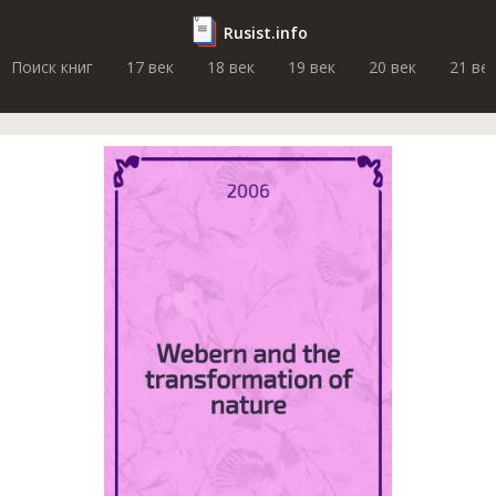
Rusist.info
Поиск книг
17 век
18 век
19 век
20 век
21 ве