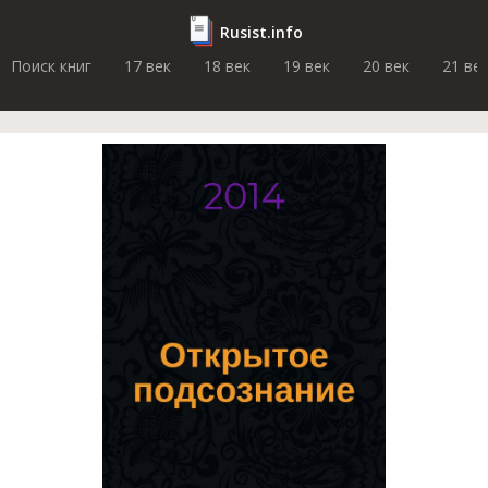
Rusist.info
Поиск книг
17 век
18 век
19 век
20 век
21 ве