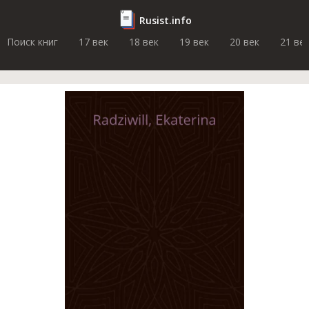
Rusist.info
Поиск книг
17 век
18 век
19 век
20 век
21 ве