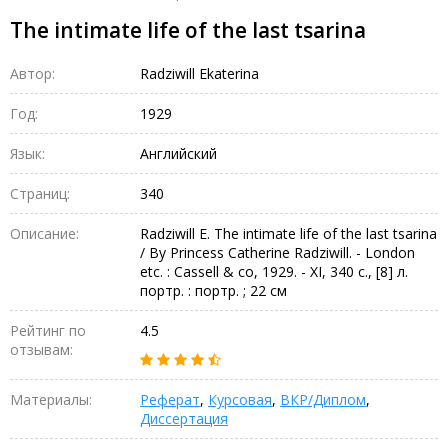
The intimate life of the last tsarina
Автор:
Radziwill Ekaterina
Год:
1929
Язык:
Английский
Страниц:
340
Описание:
Radziwill E. The intimate life of the last tsarina
/ By Princess Catherine Radziwill. - London
etc. : Cassell & co, 1929. - XI, 340 с., [8] л.
портр. : портр. ; 22 см
Рейтинг по
4.5
отзывам:
Материалы:
Реферат
,
Курсовая
,
ВКР/Диплом
,
Диссертация