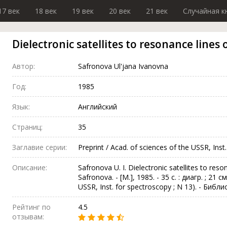
17 век
18 век
19 век
20 век
21 век
Случайная к
Dielectronic satellites to resonance lines
Автор:
Safronova Ul'jana Ivanovna
Год:
1985
Язык:
Английский
Страниц:
35
Заглавие серии:
Preprint / Acad. of sciences of the USSR, Inst
Описание:
Safronova U. I. Dielectronic satellites to reso
Safronova. - [M.], 1985. - 35 с. : диагр. ; 21 см
USSR, Inst. for spectroscopy ; N 13). - Библио
Рейтинг по
4.5
отзывам: