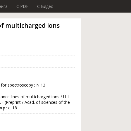
нига
C PDF
C Видео
 of multicharged ions
. for spectroscopy ; N 13
nance lines of multicharged ions / U. I.
. - (Preprint / Acad. of sciences of the
гр.: с. 18