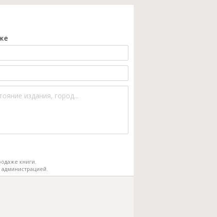
же
одаже книги.
 администрацией.