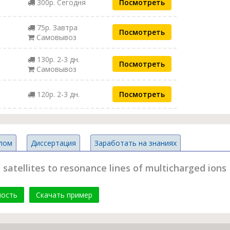
300р. Сегодня
Посмотреть
75р. Завтра
Посмотреть
Самовывоз
130р. 2-3 дн.
Посмотреть
Самовывоз
120р. 2-3 дн.
Посмотреть
лом
Диссертация
Заработать на знаниях
satellites to resonance lines of multicharged ions
мость
Скачать пример