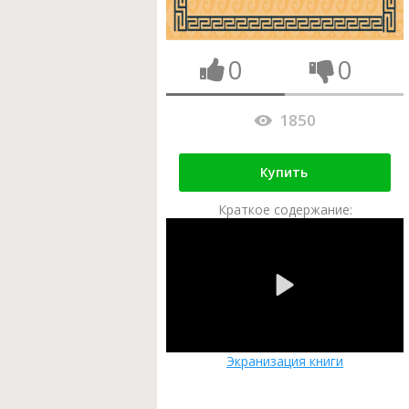
0
0
1850
Купить
Краткое содержание:
Экранизация книги