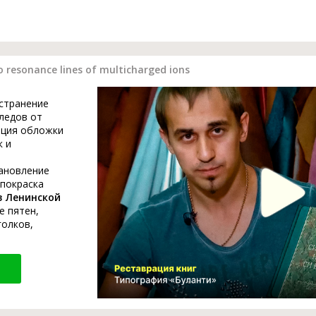
o resonance lines of multicharged ions
устранение
ледов от
ация обложки
к и
тановление
 покраска
в Ленинской
е пятен,
голков,