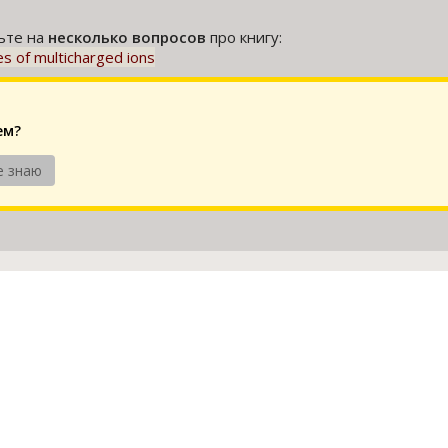
тьте на
несколько вопросов
про книгу:
nes of multicharged ions
ем?
е знаю