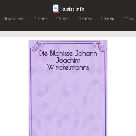
Rusist.info
Поиск книг
17 век
18 век
19 век
20 век
21 ве