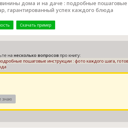
винины дома и на даче : подробные пошаговые 
ар, гарантированный успех каждого блюда
мость
Скачать пример
тьте на
несколько вопросов
про книгу:
 подробные пошаговые инструкции : фото каждого шага, гото
юда
е знаю