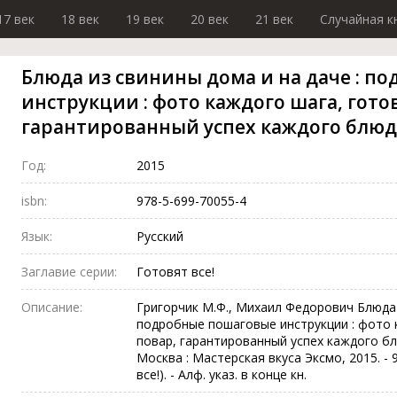
17 век
18 век
19 век
20 век
21 век
Случайная к
Блюда из свинины дома и на даче : п
инструкции : фото каждого шага, гото
гарантированный успех каждого блюд
Год:
2015
isbn:
978-5-699-70055-4
Язык:
Русский
Заглавие серии:
Готовят все!
Описание:
Григорчик М.Ф., Михаил Федорович Блюда 
подробные пошаговые инструкции : фото 
повар, гарантированный успех каждого блю
Москва : Мастерская вкуса Эксмо, 2015. - 95, 
все!). - Алф. указ. в конце кн.