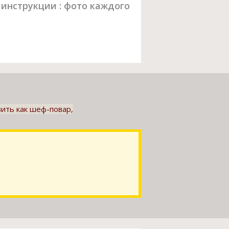
инструкции : фото каждого
вить как шеф-повар,