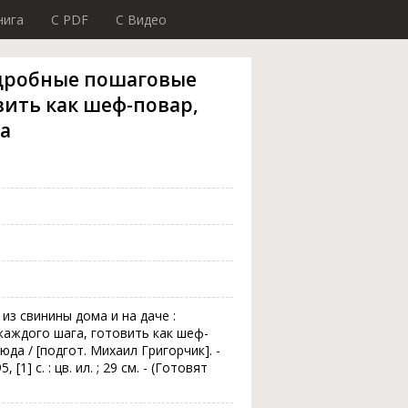
нига
C PDF
C Видео
одробные пошаговые
вить как шеф-повар,
а
из свинины дома и на даче :
каждого шага, готовить как шеф-
да / [подгот. Михаил Григорчик]. -
[1] с. : цв. ил. ; 29 см. - (Готовят