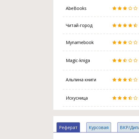
AbeBooks
Читай-город
Mynamebook
Magic-kniga
Альпина книги
Искусница
Реферат
Курсовая
ВКР/Дип