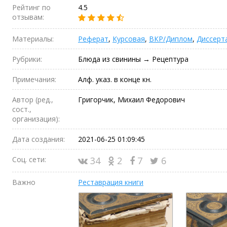
Рейтинг по
4.5
отзывам:
Материалы:
Реферат
,
Курсовая
,
ВКР/Диплом
,
Диссерт
Рубрики:
Блюда из свинины → Рецептура
Примечания:
Алф. указ. в конце кн.
Автор (ред.,
Григорчик, Михаил Федорович
сост.,
организация):
Дата создания:
2021-06-25 01:09:45
Соц. сети:
34
2
7
6
Важно
Реставрация книги