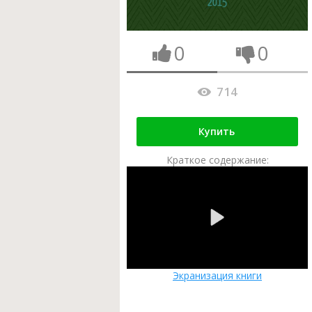
0
0
714
Купить
Краткое содержание:
Экранизация книги