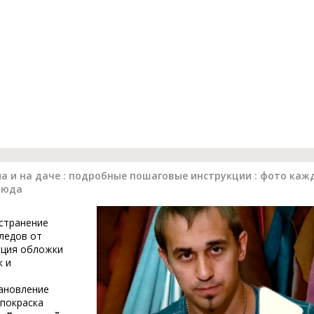
а и на даче : подробные пошаговые инструкции : фото кажд
люда
устранение
ледов от
ация обложки
к и
тановление
 покраска