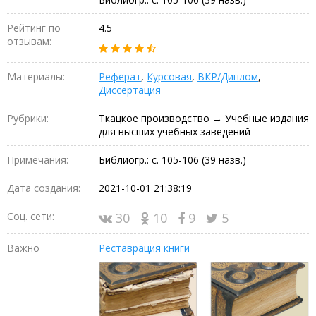
Рейтинг по
4.5
отзывам:
Материалы:
Реферат
,
Курсовая
,
ВКР/Диплом
,
Диссертация
Рубрики:
Ткацкое производство → Учебные издания
для высших учебных заведений
Примечания:
Библиогр.: с. 105-106 (39 назв.)
Дата создания:
2021-10-01 21:38:19
Соц. сети:
30
10
9
5
Важно
Реставрация книги