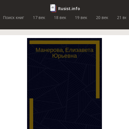
Rusist.info
Поиск книг
17 век
18 век
19 век
20 век
21 ве