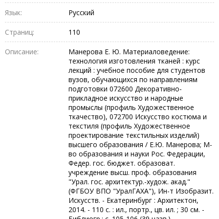
Язык:
Русский
Страниц:
110
Описание:
Манерова Е. Ю. Материаловедение:
технология изготовления тканей : курс
лекций : учебное пособие для студентов
вузов, обучающихся по направлениям
подготовки 072600 Декоративно-
прикладное искусство и народные
промыслы (профиль Художественное
ткачество), 072700 Искусство костюма и
текстиля (профиль Художественное
проектирование текстильных изделий)
высшего образования / Е.Ю. Манерова; М-
во образования и науки Рос. Федерации,
Федер. гос. бюджет. образоват.
учреждение высш. проф. образования
"Урал. гос. архитектур.-худож. акад."
(ФГБОУ ВПО "УралГАХА"), Ин-т Изобразит.
Искусств. - Екатеринбург : Архитектон,
2014. - 110 с. : ил., портр., цв. ил. ; 30 см. -
Библиогр.: с. 105-106 (39 назв.)