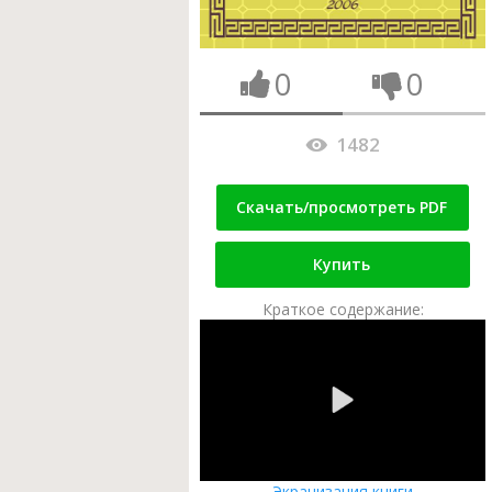
0
0
1482
Скачать/просмотреть PDF
Купить
Краткое содержание:
Экранизация книги