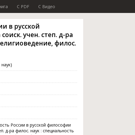
нига
C PDF
C Видео
и в русской
соиск. учен. степ. д-ра
<Религиоведение, филос.
 наук)
ность России в русской философии
еп. д-ра филос. наук : специальность