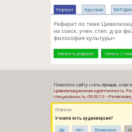
Реферат
Курсовая
ВКР/Дип
Реферат по теме Цивилизаци
на соиск. учен. степ. д-ра ф
философия культуры>
Заказать реферат
Узнать стои
Помогите сайту стать
лучше
, отве
Цивилизационная идентичность России
специальность 09.00.13 <Религиове
Опросы
У книги есть аудиоверсия?
Да.
Нет.
Возможно.
Н