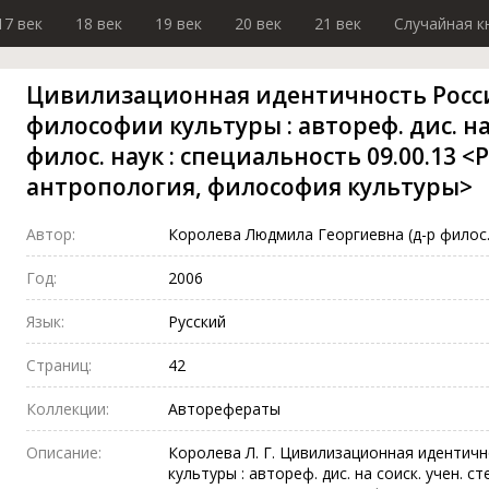
17 век
18 век
19 век
20 век
21 век
Случайная к
Цивилизационная идентичность Росси
философии культуры : автореф. дис. на 
филос. наук : специальность 09.00.13 
антропология, философия культуры>
Автор:
Королева Людмила Георгиевна (д-р филос.
Год:
2006
Язык:
Русский
Страниц:
42
Коллекции:
Авторефераты
Описание:
Королева Л. Г. Цивилизационная идентич
культуры : автореф. дис. на соиск. учен. ст