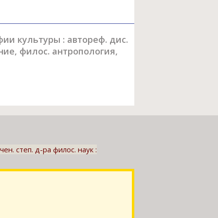
и культуры : автореф. дис.
ение, филос. антропология,
н. степ. д-ра филос. наук :