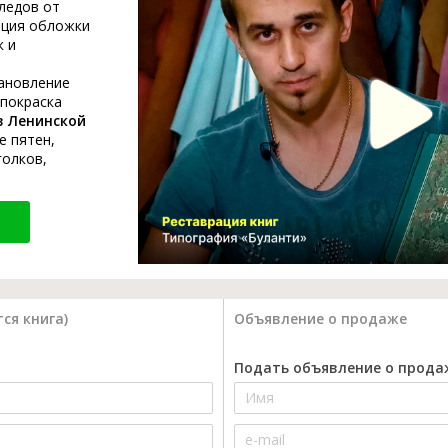
ледов от
ация обложки
к и
тановление
 покраска
в Ленинской
е пятен,
голков,
ся книга)
Объявление о продаже
Подать объявление о прода