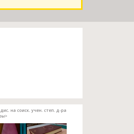
с. на соиск. учен. степ. д-ра
уры>