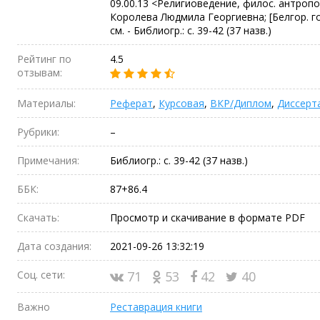
09.00.13 <Религиоведение, филос. антроп
Королева Людмила Георгиевна; [Белгор. гос. 
см. - Библиогр.: с. 39-42 (37 назв.)
Рейтинг по
4.5
отзывам:
Материалы:
Реферат
,
Курсовая
,
ВКР/Диплом
,
Диссерт
Рубрики:
–
Примечания:
Библиогр.: с. 39-42 (37 назв.)
ББК:
87+86.4
Скачать:
Просмотр и скачивание в формате PDF
Дата создания:
2021-09-26 13:32:19
Соц. сети:
71
53
42
40
Важно
Реставрация книги