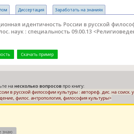
лом
Диссертация
Заработать на знаниях
онная идентичность России в русской философи
илос. наук : специальность 09.00.13 <Религиовед
мость
Скачать пример
тьте на
несколько вопросов
про книгу:
 в русской философии культуры : автореф. дис. на соиск. уче
дение, филос. антропология, философия культуры>
е знаю