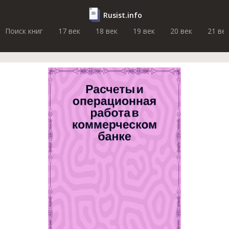
Rusist.info
Поиск книг
17 век
18 век
19 век
20 век
21 ве