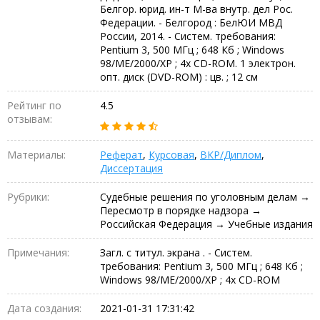
Белгор. юрид. ин-т М-ва внутр. дел Рос.
Федерации. - Белгород : БелЮИ МВД
России, 2014. - Систем. требования:
Pentium 3, 500 МГц ; 648 Кб ; Windows
98/ME/2000/XP ; 4х CD-ROM. 1 электрон.
опт. диск (DVD-ROM) : цв. ; 12 см
Рейтинг по
4.5
отзывам:
Материалы:
Реферат
,
Курсовая
,
ВКР/Диплом
,
Диссертация
Рубрики:
Судебные решения по уголовным делам →
Пересмотр в порядке надзора →
Российская Федерация → Учебные издания
Примечания:
Загл. с титул. экрана . - Систем.
требования: Pentium 3, 500 МГц ; 648 Кб ;
Windows 98/ME/2000/XP ; 4х CD-ROM
Дата создания:
2021-01-31 17:31:42