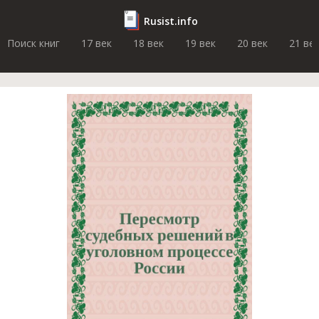
Rusist.info
Поиск книг
17 век
18 век
19 век
20 век
21 ве