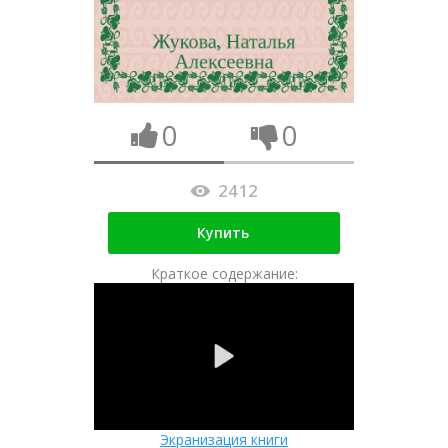
0
0
2412
Купить
Краткое содержание:
Экранизация книги