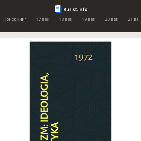
Rusist.info
Поиск книг
17 век
18 век
19 век
20 век
21 ве