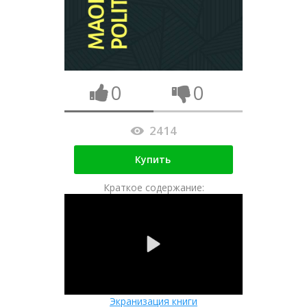
0
0
2414
Купить
Краткое содержание:
Экранизация книги