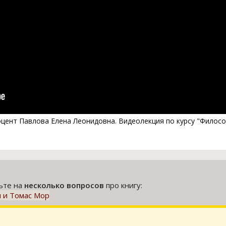
 доцент Павлова Елена Леонидовна. Видеолекция по курсу "Фило
тьте на
несколько вопросов
про книгу:
н и Томас Мор