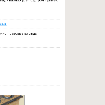
). - Библиогр. в подстроч. примеч.
ация
венно-правовые взгляды