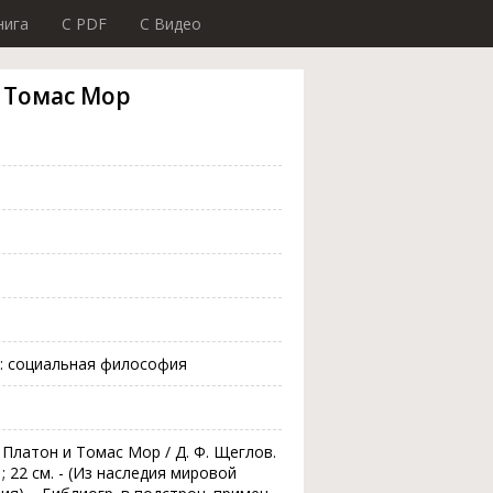
нига
C PDF
C Видео
 Томас Мор
: социальная философия
 Платон и Томас Мор / Д. Ф. Щеглов.
. ; 22 см. - (Из наследия мировой