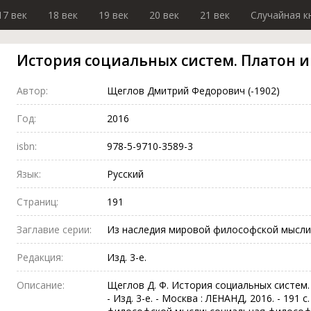
17 век
18 век
19 век
20 век
21 век
Случайная к
История социальных систем. Платон и
Автор:
Щеглов Дмитрий Федорович (-1902)
Год:
2016
isbn:
978-5-9710-3589-3
Язык:
Русский
Страниц:
191
Заглавие серии:
Из наследия мировой философской мысли
Редакция:
Изд. 3-е.
Описание:
Щеглов Д. Ф. История социальных систем.
- Изд. 3-е. - Москва : ЛЕНАНД, 2016. - 191 с