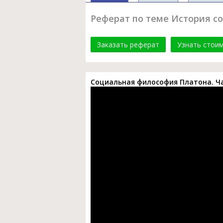
Реферат по теме История с
Заказать реферат
Узнать стои
Социальная философия Платона. Ча