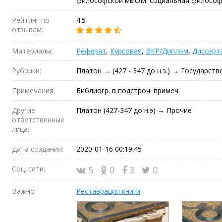
философской мысли: социальная философия
Рейтинг по
4.5
отзывам:
Материалы:
Реферат
,
Курсовая
,
ВКР/Диплом
,
Диссерт
Рубрики:
Платон → (427 - 347 до н.э.) → Государст
Примечания:
Библиогр. в подстроч. примеч.
Другие
Платон (427-347 до н.э) → Прочие
ответственные
лица:
Дата создания:
2020-01-16 00:19:45
Соц. сети:
5
0
3
0
Важно
Реставрация книги