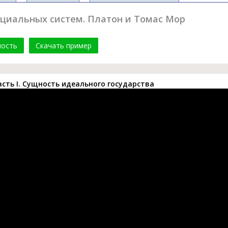
оциальных систем. Платон и Томас Мор
мость
Скачать пример
сть I. Сущность идеального государства