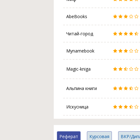
AbeBooks
Читай-город
Mynamebook
Magic-kniga
Альпина книги
Искусница
Реферат
Курсовая
ВКР/Дип