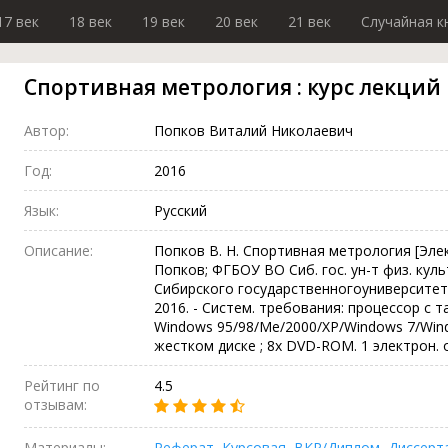
17 век
18 век
19 век
20 век
21 век
Случайная к
Спортивная метрология : курс лекций
Автор:
Попков Виталий Николаевич
Год:
2016
Язык:
Русский
Описание:
Попков В. Н. Спортивная метрология [Элект
Попков; ФГБОУ ВО Сиб. гос. ун-т физ. куль
Сибирского государственногоуниверситет
2016. - Систем. требования: процессор с т
Windows 95/98/Me/2000/XP/Windows 7/Windo
жестком диске ; 8x DVD-ROM. 1 электрон. оп
Рейтинг по
4.5
отзывам:
Материалы:
Реферат
,
Курсовая
,
ВКР/Диплом
,
Диссерт