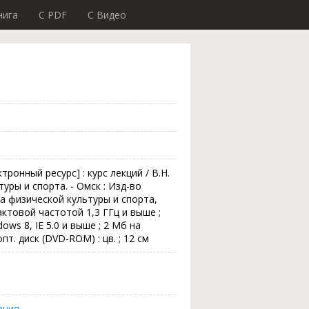
нига
C PDF
C Видео
ронный ресурс] : курс лекций / В.Н.
туры и спорта. - Омск : Изд-во
а физической культуры и спорта,
актовой частотой 1,3 ГГц и выше ;
ws 8, IE 5.0 и выше ; 2 Мб на
т. диск (DVD-ROM) : цв. ; 12 см
ация