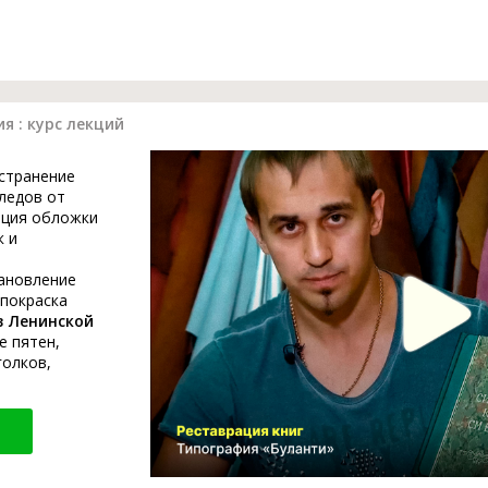
я : курс лекций
устранение
ледов от
ация обложки
к и
тановление
 покраска
в Ленинской
е пятен,
голков,