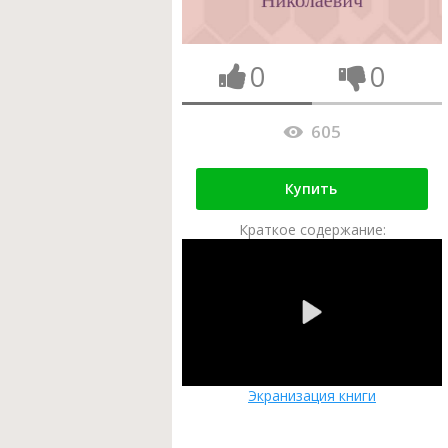
0
0
605
Купить
Краткое содержание:
Экранизация книги