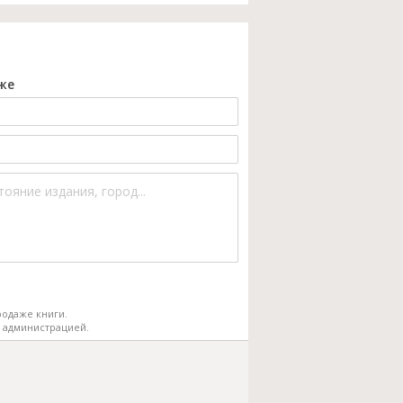
же
одаже книги.
 администрацией.