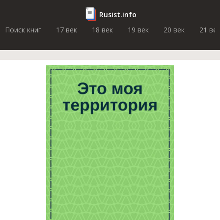
Rusist.info
Поиск книг
17 век
18 век
19 век
20 век
21 ве