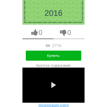
0
0
2776
Купить
Краткое содержание:
Экранизация книги