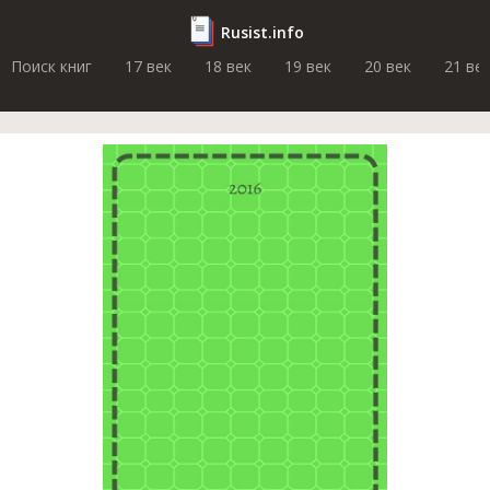
Rusist.info
Поиск книг
17 век
18 век
19 век
20 век
21 ве