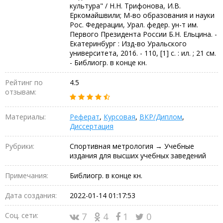
культура" / Н.Н. Трифонова, И.В.
Еркомайшвили; М-во образования и науки
Рос. Федерации, Урал. федер. ун-т им.
Первого Президента России Б.Н. Ельцина. -
Екатеринбург : Изд-во Уральского
университета, 2016. - 110, [1] с. : ил. ; 21 см.
- Библиогр. в конце кн.
Рейтинг по
4.5
отзывам:
Материалы:
Реферат
,
Курсовая
,
ВКР/Диплом
,
Диссертация
Рубрики:
Спортивная метрология → Учебные
издания для высших учебных заведений
Примечания:
Библиогр. в конце кн.
Дата создания:
2022-01-14 01:17:53
Соц. сети:
7
4
1
0