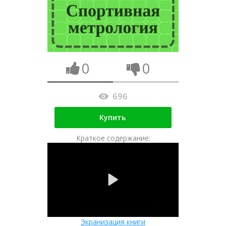
0
0
696
Купить
Краткое содержание:
Экранизация книги