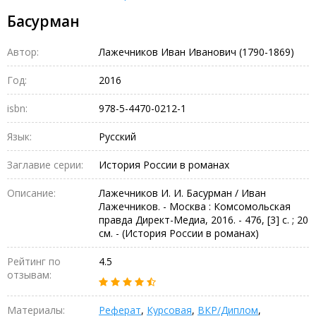
Басурман
Автор:
Лажечников Иван Иванович (1790-1869)
Год:
2016
isbn:
978-5-4470-0212-1
Язык:
Русский
Заглавие серии:
История России в романах
Описание:
Лажечников И. И. Басурман / Иван
Лажечников. - Москва : Комсомольская
правда Директ-Медиа, 2016. - 476, [3] с. ; 20
см. - (История России в романах)
Рейтинг по
4.5
отзывам:
Материалы:
Реферат
,
Курсовая
,
ВКР/Диплом
,