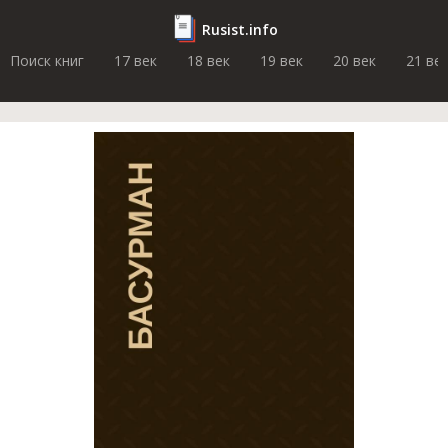
Rusist.info
Поиск книг
17 век
18 век
19 век
20 век
21 ве