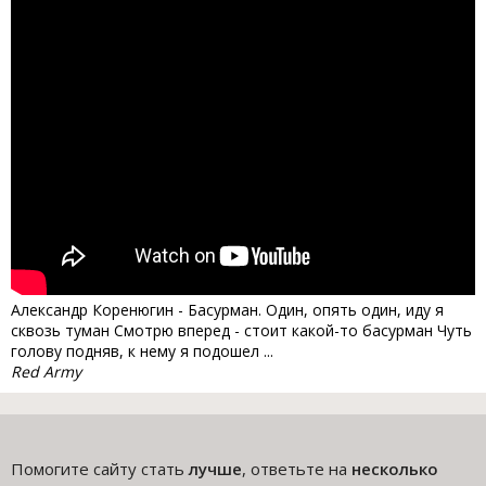
Александр Коренюгин - Басурман. Один, опять один, иду я
сквозь туман Смотрю вперед - стоит какой-то басурман Чуть
голову подняв, к нему я подошел ...
Red Army
Помогите сайту стать
лучше
, ответьте на
несколько