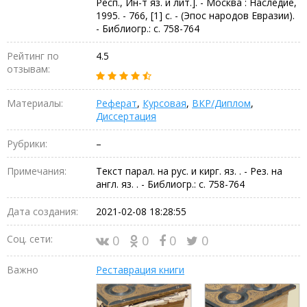
Респ., Ин-т яз. и лит.]. - Москва : Наследие,
1995. - 766, [1] с. - (Эпос народов Евразии).
- Библиогр.: с. 758-764
Рейтинг по
4.5
отзывам:
Материалы:
Реферат
,
Курсовая
,
ВКР/Диплом
,
Диссертация
Рубрики:
–
Примечания:
Текст парал. на рус. и кирг. яз. . - Рез. на
англ. яз. . - Библиогр.: с. 758-764
Дата создания:
2021-02-08 18:28:55
Соц. сети:
0
0
0
0
Важно
Реставрация книги