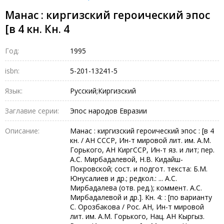
Манас : киргизский героический эпос
[в 4 кн. Кн. 4
Год:
1995
isbn:
5-201-13241-5
Язык:
Русский;Киргизский
Заглавие серии:
Эпос народов Евразии
Описание:
Манас : киргизский героический эпос : [в 4
кн. / АН СССР, Ин-т мировой лит. им. А.М.
Горького, АН КиргССР, Ин-т яз. и лит; пер.
А.С. Мирбадалевой, Н.В. Кидайш-
Покровской; сост. и подгот. текста: Б.М.
Юнусалиев и др.; редкол.: ... А.С.
Мирбадалева (отв. ред.); коммент. А.С.
Мирбадалевой и др.]. Кн. 4: : [по варианту
С. Орозбакова / Рос. АН, Ин-т мировой
лит. им. А.М. Горького, Нац. АН Кыргыз.