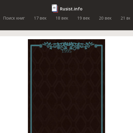
Rusist.info
Поиск книг
17 век
18 век
19 век
20 век
21 ве