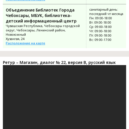
Объединение Библиотек Города
санитарный день:
последний чт месяца
Чебоксары, МБУК, библиотека-
Пн: 09:00-18:00
детский информационный центр
Вт: 09:00-18:00
Чувашская Республика, Чебоксары городской
Ср: 09:00-18:00
округ, Чебоксары, Ленинский район,
Чт: 09:00-18:00
Новоюжный
Пт: 09:00-18:00
Хузангая, 24
Вс: 09:00-17:00
Расположение на карте
Ретур – Магазин, диалог № 22, версия B, русский язык