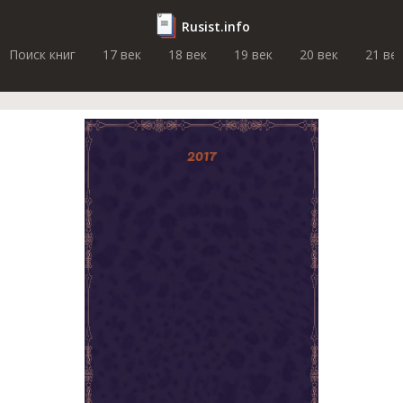
Rusist.info
Поиск книг
17 век
18 век
19 век
20 век
21 ве