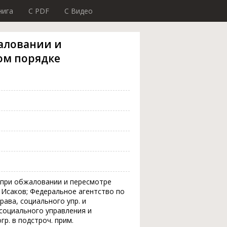
нига
C PDF
C Видео
аловании и
ом порядке
а при обжаловании и пересмотре
. Исаков; Федеральное агентство по
рава, социального упр. и
 социального управления и
огр. в подстроч. прим.