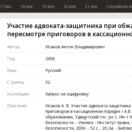
17 век
18 век
19 век
20 век
21 век
Случайная к
Участие адвоката-защитника при обж
пересмотре приговоров в кассационн
Автор:
Исаков Антон Владимирович
Год:
2006
Язык:
Русский
Страниц:
52
Коллекции:
Запрос на оцифровку
Описание:
Исаков А. В. Участие адвоката-защитник
приговоров в кассационном порядке / А.В
образованию, Удмуртский гос. ун-т, Ин-т п
безопасности. - Ижевск : Институт права,
безопасности, 2006. - 52 с. ; 20 см. - Библи