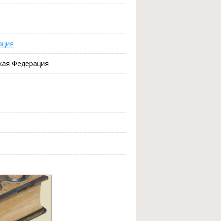
ация
кая Федерация