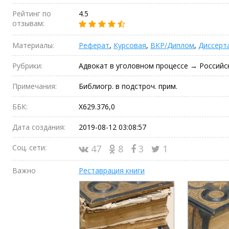
Рейтинг по
4.5
отзывам:
Материалы:
Реферат
,
Курсовая
,
ВКР/Диплом
,
Диссерт
Рубрики:
Адвокат в уголовном процессе → Российс
Примечания:
Библиогр. в подстроч. прим.
ББК:
Х629.376,0
Дата создания:
2019-08-12 03:08:57
Соц. сети:
47
8
3
1
Важно
Реставрация книги