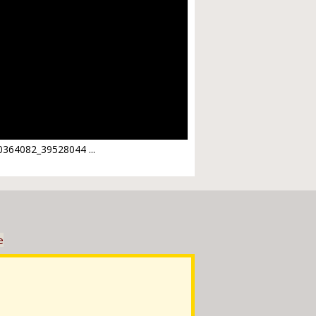
0364082_39528044 ...
е