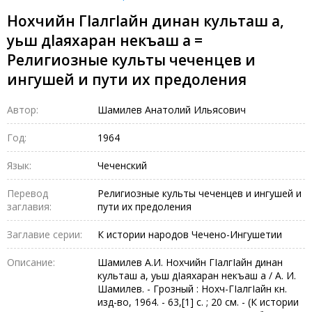
Нохчийн ГIалгIайн динан культаш а,
уьш дIаяхаран некъаш а =
Религиозные культы чеченцев и
ингушей и пути их предоления
Автор:
Шамилев Анатолий Ильясович
Год:
1964
Язык:
Чеченский
Перевод
Религиозные культы чеченцев и ингушей и
заглавия:
пути их предоления
Заглавие серии:
К истории народов Чечено-Ингушетии
Описание:
Шамилев А.И. Нохчийн ГIалгIайн динан
культаш а, уьш дIаяхаран некъаш а / А. И.
Шамилев. - Грозный : Нохч-ГIалгIайн кн.
изд-во, 1964. - 63,[1] с. ; 20 см. - (К истории