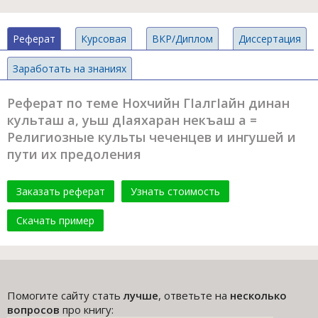
Реферат
Курсовая
ВКР/Диплом
Диссертация
Заработать на знаниях
Реферат по теме Нохчийн ГIалгIайн динан
культаш а, уьш дIаяхаран некъаш а =
Религиозные культы чеченцев и ингушей и
пути их предоления
Заказать реферат
Узнать стоимость
Скачать пример
Помогите сайту стать
лучше
, ответьте на
несколько
вопросов
про книгу: