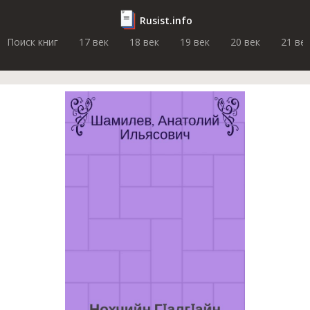
Rusist.info
Поиск книг
17 век
18 век
19 век
20 век
21 ве