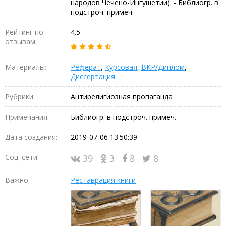
народов Чечено-Ингушетии). - Библиогр. в
подстроч. примеч.
Рейтинг по
4.5
отзывам:
Материалы:
Реферат
,
Курсовая
,
ВКР/Диплом
,
Диссертация
Рубрики:
Антирелигиозная пропаганда
Примечания:
Библиогр. в подстроч. примеч.
Дата создания:
2019-07-06 13:50:39
Соц. сети:
39
3
8
8
Важно
Реставрация книги