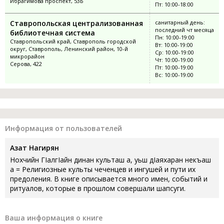
Ибрагимова проспект, 53Б
Пт: 10:00-18:00
Ставропольская централизованная
санитарный день:
последний чт месяца
библиотечная система
Пн: 10:00-19:00
Ставропольский край, Ставрополь городской
Вт: 10:00-19:00
округ, Ставрополь, Ленинский район, 10-й
Ср: 10:00-19:00
микрорайон
Чт: 10:00-19:00
Серова, 422
Пт: 10:00-19:00
Вс: 10:00-19:00
Информация от пользователей
Азат Нагирян
Нохчийн ГIалгIайн динан культаш а, уьш дIаяхаран некъаш
а = Религиозные культы чеченцев и ингушей и пути их
предоления. В книге описывается много имен, событий и
ритуалов, которые в прошлом совершали шапсуги.
Ваша информация о книге