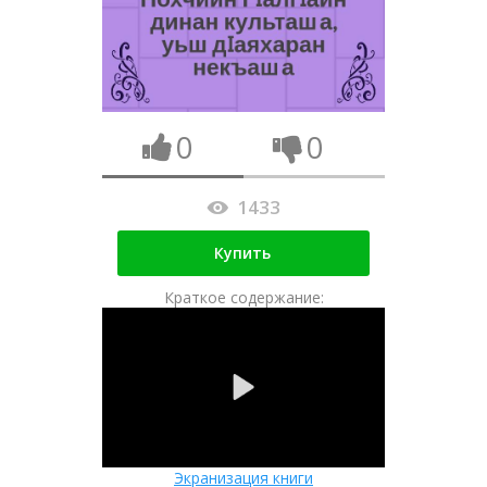
0
0
1433
Купить
Краткое содержание:
Экранизация книги