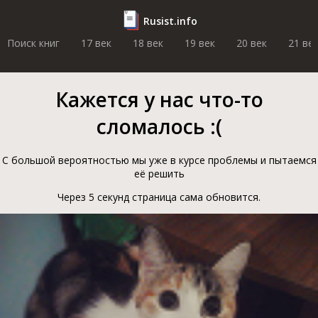
Rusist.info
Поиск книг
17 век
18 век
19 век
20 век
21 ве
Кажется у нас что-то
сломалось :(
С большой вероятностью мы уже в курсе проблемы и пытаемся
её решить
Через 5 секунд страница сама обновится.