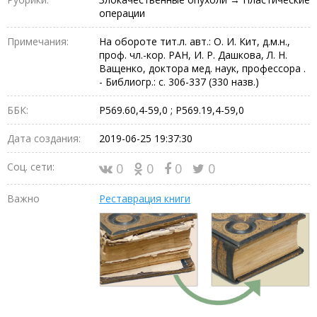
операции
Примечания:
На обороте тит.л. авт.: О. И. Кит, д.м.н.,
проф. чл.-кор. РАН, И. Р. Дашкова, Л. Н.
Ващенко, доктора мед. наук, профессора .
- Библиогр.: с. 306-337 (330 назв.)
ББК:
Р569.60,4-59,0 ; Р569.19,4-59,0
Дата создания:
2019-06-25 19:37:30
Соц. сети:
0
0
0
0
Важно
Реставрация книги