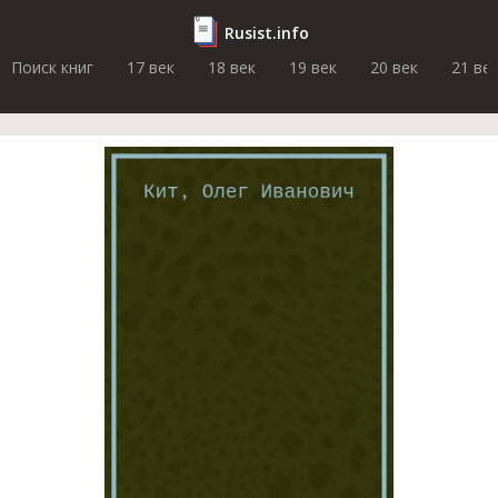
Rusist.info
Поиск книг
17 век
18 век
19 век
20 век
21 ве