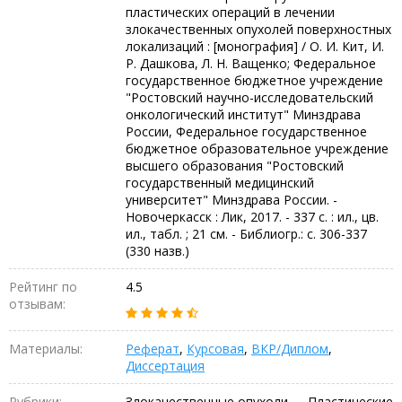
пластических операций в лечении
злокачественных опухолей поверхностных
локализаций : [монография] / О. И. Кит, И.
Р. Дашкова, Л. Н. Ващенко; Федеральное
государственное бюджетное учреждение
"Ростовский научно-исследовательский
онкологический институт" Минздрава
России, Федеральное государственное
бюджетное образовательное учреждение
высшего образования "Ростовский
государственный медицинский
университет" Минздрава России. -
Новочеркасск : Лик, 2017. - 337 с. : ил., цв.
ил., табл. ; 21 см. - Библиогр.: с. 306-337
(330 назв.)
Рейтинг по
4.5
отзывам:
Материалы:
Реферат
,
Курсовая
,
ВКР/Диплом
,
Диссертация
Рубрики:
Злокачественные опухоли → Пластические