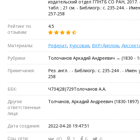
издательский отдел ГПНТБ СО РАН, 2017. - 261
табл. ; 21 см. - Библиогр.: с. 235-244. - Имен. 
257-258
Рейтинг по
4.5
отзывам:
Материалы:
Реферат
,
Курсовая
,
ВКР/Диплом
,
Диссерт
Рубрики:
Толочанов Аркадий Андреевич → (1830 - 
Примечания:
Рез. англ. . - Библиогр.: с. 235-244 . - Имен. у
258
ББК:
Ч734(28)729Толочанов А.А.
Другие
Толчанов, Аркадий Андреевич (1830-1897
ответственные
лица:
Дата создания:
2022-04-20 19:47:51
Соц. сети:
40
1
6
6