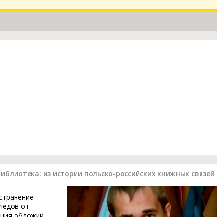
 библиотека: из истории польско-российских книжных связей
устранение
ледов от
ация обложки