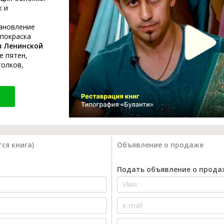
к и
тановление
 покраска
в Ленинской
е пятен,
голков,
ся книга)
Объявление о продаже
Подать объявление о прода