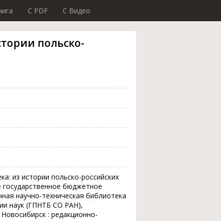
нига
C PDF
C Видео
истории польско-
ека: из истории польско-российских
ое государственное бюджетное
чная научно-техническая библиотека
ии наук (ГПНТБ СО РАН),
 Новосибирск : редакционно-