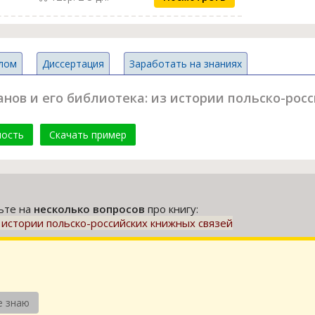
лом
Диссертация
Заработать на знаниях
чанов и его библиотека: из истории польско-рос
мость
Скачать пример
тьте на
несколько вопросов
про книгу:
из истории польско-российских книжных связей
е знаю