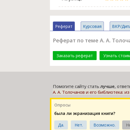
Реферат
Курсовая
ВКР/Дип
Реферат по теме А. А. Толо
Заказать реферат
Узнать стои
Помогите сайту стать
лучше
, отве
А. А. Толочанов и его библиотека: 
Опросы
была ли экранизация книги?
Да.
Нет.
Возможно.
Н