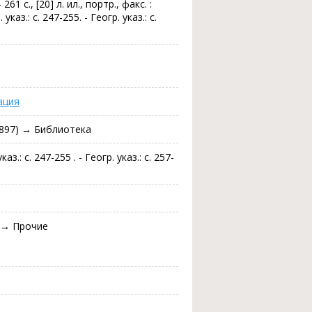
 с., [20] л. ил., портр., факс. :
указ.: с. 247-255. - Геогр. указ.: с.
ация
1897) → Библиотека
каз.: с. 247-255 . - Геогр. указ.: с. 257-
) → Прочие