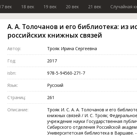
17 век
18 век
19 век
20 век
21 век
Случайная к
А. А. Толочанов и его библиотека: из 
российских книжных связей
Автор:
Трояк Ирина Сергеевна
Год:
2017
isbn:
978-5-94560-271-7
Язык:
Русский
Страниц:
261
Описание:
Трояк И. С. А. А. Толочанов и его библиот
книжных связей / И. С. Трояк; Федеральн
учреждение науки Государственная публи
Сибирского отделения Российской академ
Университетская библиотека в Варшаве. -