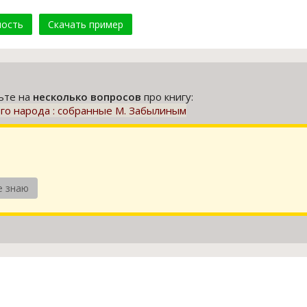
мость
Скачать пример
тьте на
несколько вопросов
про книгу:
го народа : собранные М. Забылиным
е знаю