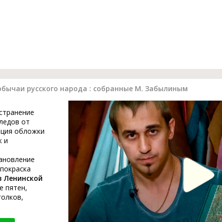
обычаи русского народа : собранные М. Забылиным
устранение
ледов от
ация обложки
к и
тановление
 покраска
в Ленинской
е пятен,
голков,