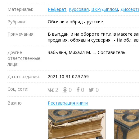
Материалы:
Реферат
,
Курсовая
,
ВКР/Диплом
,
Диссерт
Рубрики:
Обычаи и обряды русские
Примечания:
В вып.дан. и на обороте тит.л. в макете за
предания, обряды и суеверия . - На обл. ав
Другие
Забылин, Михаил М. → Составитель
ответственные
лица:
Дата создания:
2021-10-31 07:37:59
Соц. сети:
2
0
0
0
Важно
Реставрация книги