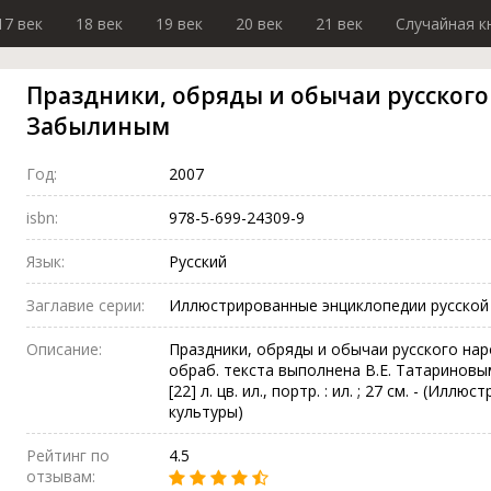
17 век
18 век
19 век
20 век
21 век
Случайная к
Праздники, обряды и обычаи русского 
Забылиным
Год:
2007
isbn:
978-5-699-24309-9
Язык:
Русский
Заглавие серии:
Иллюстрированные энциклопедии русской
Описание:
Праздники, обряды и обычаи русского наро
обраб. текста выполнена В.Е. Татариновым]. 
[22] л. цв. ил., портр. : ил. ; 27 см. - (И
культуры)
Рейтинг по
4.5
отзывам: