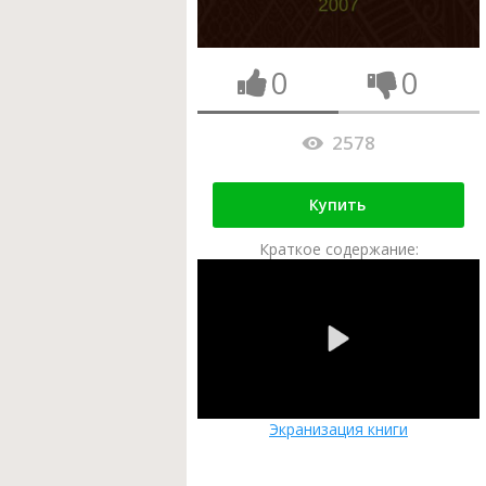
0
0
2578
Купить
Краткое содержание:
Экранизация книги