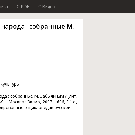
нига
C PDF
C Видео
народа : собранные М.
 культуры
да : собранные М. Забылиным / [лит.
- Москва : Эксмо, 2007. - 606, [1] с.,
ллюстрированные энциклопедии русской