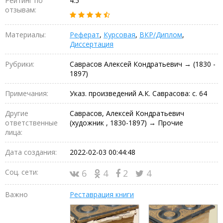
Рейтинг по
4.5
отзывам:
Материалы:
Реферат
,
Курсовая
,
ВКР/Диплом
,
Диссертация
Рубрики:
Саврасов Алексей Кондратьевич → (1830 -
1897)
Примечания:
Указ. произведений А.К. Саврасова: с. 64
Другие
Саврасов, Алексей Кондратьевич
ответственные
(художник , 1830-1897) → Прочие
лица:
Дата создания:
2022-02-03 00:44:48
Соц. сети:
6
4
2
4
Важно
Реставрация книги