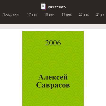
Rusist.info
Поиск книг
17 век
18 век
19 век
20 век
21 ве