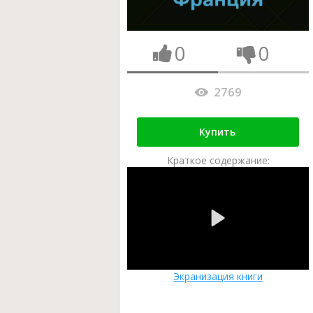
0
0
2769
Купить
Краткое содержание:
Экранизация книги