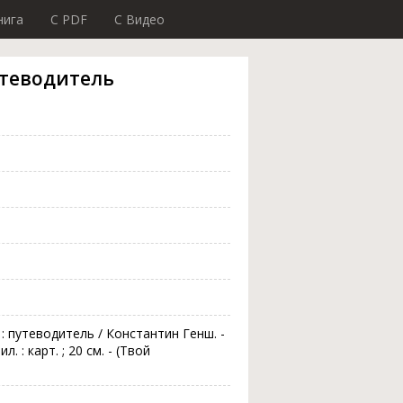
нига
C PDF
C Видео
утеводитель
: путеводитель / Константин Генш. -
ил. : карт. ; 20 см. - (Твой