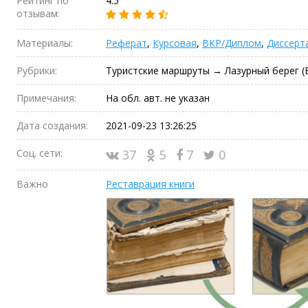
Рейтинг по
4.5
отзывам:
Материалы:
Реферат
,
Курсовая
,
ВКР/Диплом
,
Диссерт
Рубрики:
Туристские маршруты → Лазурный берег (
Примечания:
На обл. авт. не указан
Дата создания:
2021-09-23 13:26:25
Соц. сети:
37
5
7
0
Важно
Реставрация книги