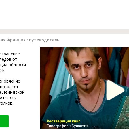
ая Франция : путеводитель
устранение
ледов от
ация обложки
к и
тановление
 покраска
в Ленинской
е пятен,
голков,