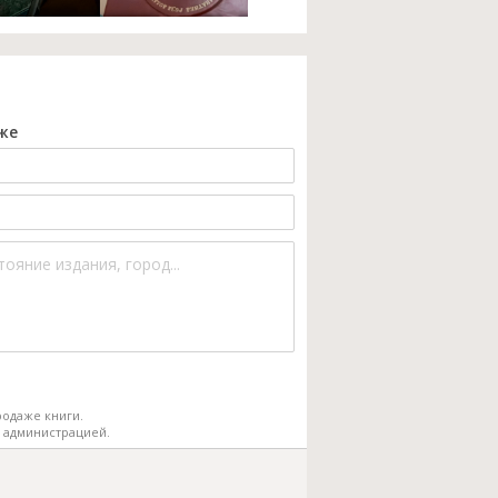
же
одаже книги.
 администрацией.