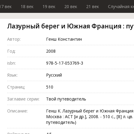
17 век
18 век
19 век
20 век
21 век
Случайная к
Лазурный берег и Южная Франция : п
Автор:
Генш Константин
Год:
2008
isbn:
978-5-17-053769-3
Язык:
Русский
Страниц:
510
Заглавие серии:
Твой путеводитель
Описание:
Генш К. Лазурный берег и Южная Франция 
Москва : АСТ [и др.], 2008. - 510 с., [8] л. цв. 
путеводитель)