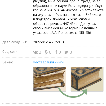
(Якутия), Ин-т социал. пробл. труда, М-во
образования и науки Рос. Федерации, Якут.
гос. ун-т им. М.К. Аммосова . - Часть текста
на якут. яз. . - Рез. на англ. яз. . - Библиогр.
в подстроч. примеч. . - Указ. слов и
оборотов речи: с. 447-454 . - Доп. указ.
слов и выражений, которые не вошли в
указ., сост. А.А. Поповым: с. 455-456
Дата создания:
2022-01-14 20:59:54
Соц. сети:
2
0
0
0
Важно
Реставрация книги