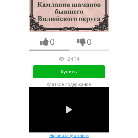
0
0
2414
Купить
Краткое содержание:
Экранизация книги