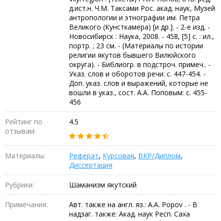
д.ист.н. Ч.М. Таксами Рос. акад. наук, Музей
антропологии и этнографии им. Петра
Великого (Кунсткамера) [и др.]. - 2-е изд. -
Новосибирск : Наука, 2008. - 458, [5] с. : ил.,
портр. ; 23 см. - (Материалы по истории
религии якутов бывшего Вилюйского
округа). - Библиогр. в подстроч. примеч.. -
Указ. слов и оборотов речи: с. 447-454. -
Доп. указ. слов и выражений, которые не
вошли в указ., сост. А.А. Поповым: с. 455-
456
Рейтинг по
4.5
отзывам:
Материалы:
Реферат
,
Курсовая
,
ВКР/Диплом
,
Диссертация
Рубрики:
Шаманизм якутский
Примечания:
Авт. также на англ. яз.: A.A. Popov . - В
надзаг. также: Акад. наук Респ. Саха