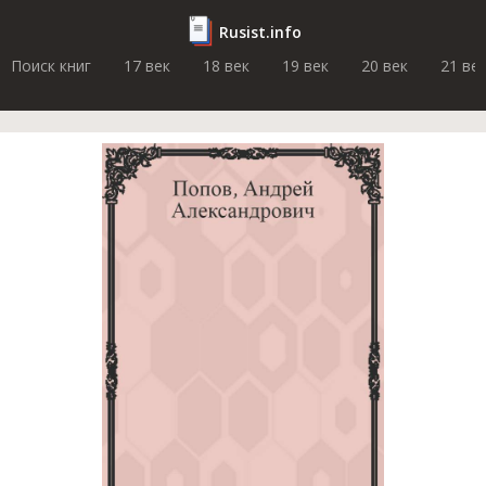
Rusist.info
Поиск книг
17 век
18 век
19 век
20 век
21 ве