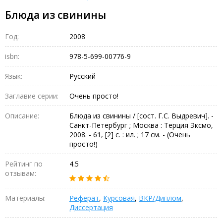
Блюда из свинины
Год:
2008
isbn:
978-5-699-00776-9
Язык:
Русский
Заглавие серии:
Очень просто!
Описание:
Блюда из свинины / [сост. Г.С. Выдревич]. -
Санкт-Петербург ; Москва : Терция Эксмо,
2008. - 61, [2] с. : ил. ; 17 см. - (Очень
просто!)
Рейтинг по
4.5
отзывам:
Материалы:
Реферат
,
Курсовая
,
ВКР/Диплом
,
Диссертация