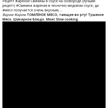
Рецепт Жареной Свинины в соусе на сковороде (лучший
рецепт) #Свинина жареная в чесночно медовом соусе, да
#мясо получается очень вкусным, ...
Варим Жарим
ТОМЛЁНОЕ МЯСО, тающее во рту! Тушеное
Мясо. Шикарное Блюдо. Meat Slow cooking