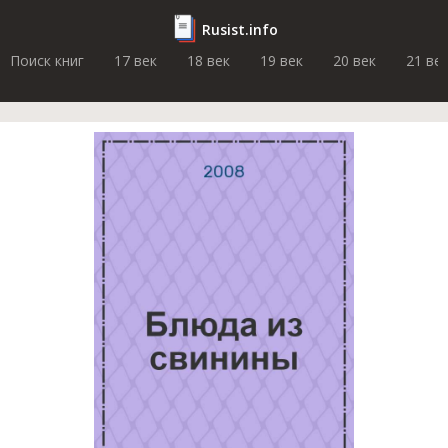
Rusist.info
Поиск книг
17 век
18 век
19 век
20 век
21 ве