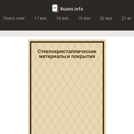
Rusist.info
Поиск книг
17 век
18 век
19 век
20 век
21 ве