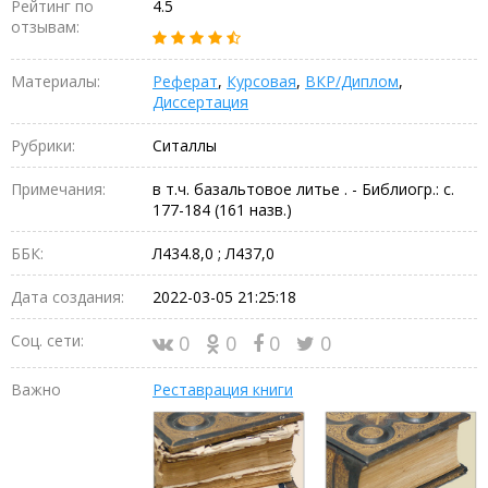
Рейтинг по
4.5
отзывам:
Материалы:
Реферат
,
Курсовая
,
ВКР/Диплом
,
Диссертация
Рубрики:
Ситаллы
Примечания:
в т.ч. базальтовое литье . - Библиогр.: с.
177-184 (161 назв.)
ББК:
Л434.8,0 ; Л437,0
Дата создания:
2022-03-05 21:25:18
Соц. сети:
0
0
0
0
Важно
Реставрация книги