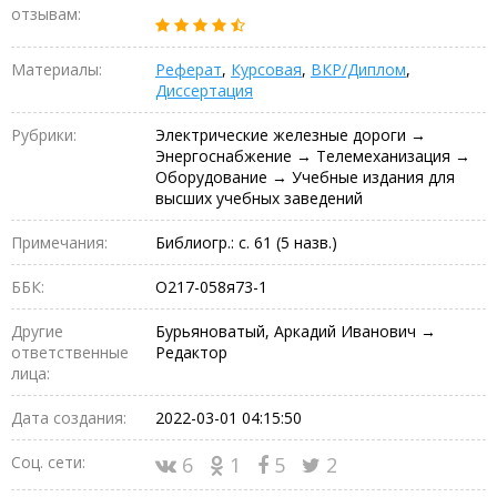
отзывам:
Материалы:
Реферат
,
Курсовая
,
ВКР/Диплом
,
Диссертация
Рубрики:
Электрические железные дороги →
Энергоснабжение → Телемеханизация →
Оборудование → Учебные издания для
высших учебных заведений
Примечания:
Библиогр.: с. 61 (5 назв.)
ББК:
О217-058я73-1
Другие
Бурьяноватый, Аркадий Иванович →
ответственные
Редактор
лица:
Дата создания:
2022-03-01 04:15:50
Соц. сети:
6
1
5
2