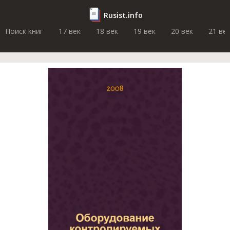
Rusist.info
Поиск книг
17 век
18 век
19 век
20 век
21 ве