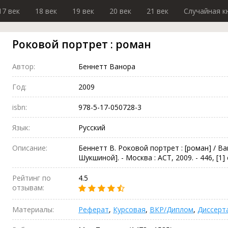
17 век
18 век
19 век
20 век
21 век
Случайная к
Роковой портрет : роман
Автор:
Беннетт Ванора
Год:
2009
isbn:
978-5-17-050728-3
Язык:
Русский
Описание:
Беннетт В. Роковой портрет : [роман] / Ван
Шукшиной]. - Москва : АСТ, 2009. - 446, [1] с
Рейтинг по
4.5
отзывам:
Материалы:
Реферат
,
Курсовая
,
ВКР/Диплом
,
Диссерт