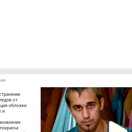
ман
устранение
ледов от
ация обложки
к и
тановление
 покраска