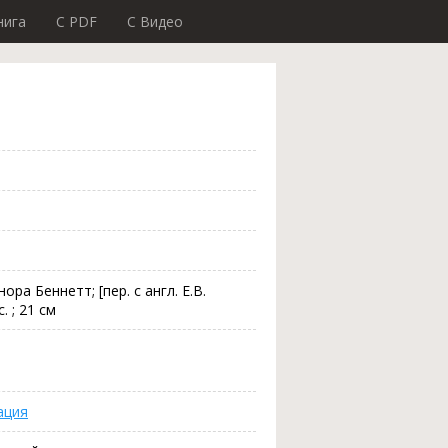
нига
C PDF
C Видео
ора Беннетт; [пер. с англ. Е.В.
. ; 21 см
ация