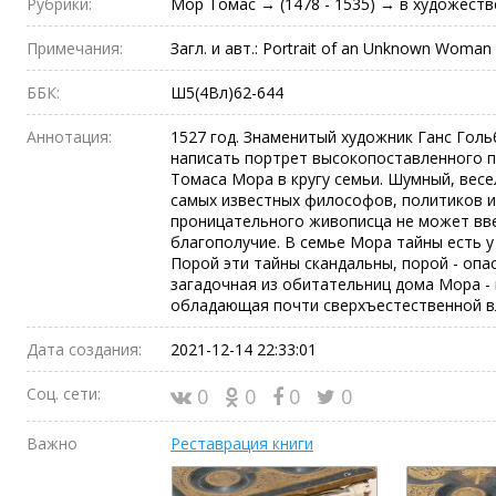
Рубрики:
Мор Томас → (1478 - 1535) → в художест
Примечания:
Загл. и авт.: Portrait of an Unknown Woman
ББК:
Ш5(4Вл)62-644
Аннотация:
1527 год. Знаменитый художник Ганс Гол
написать портрет высокопоставленного п
Томаса Мора в кругу семьи. Шумный, вес
самых известных философов, политиков и
проницательного живописца не может вв
благополучие. В семье Мора тайны есть у
Порой эти тайны скандальны, порой - опа
загадочная из обитательниц дома Мора - 
обладающая почти сверхъестественной в
Дата создания:
2021-12-14 22:33:01
Соц. сети:
0
0
0
0
Важно
Реставрация книги