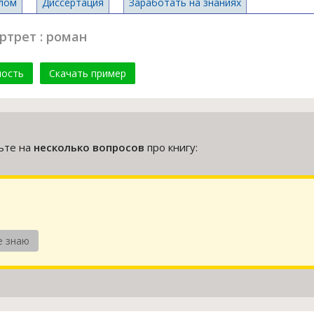
лом
Диссертация
Заработать на знаниях
ртрет : роман
мость
Скачать пример
тьте на
несколько вопросов
про книгу:
е знаю