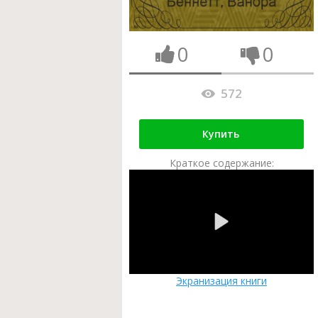
0
0
572
Купить
Краткое содержание:
Экранизация книги