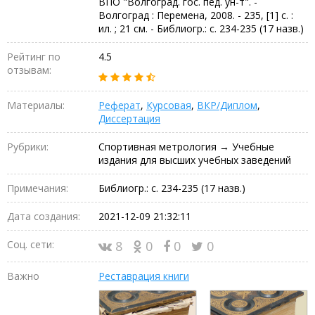
ВПО "Волгоград. гос. пед. ун-т". -
Волгоград : Перемена, 2008. - 235, [1] с. :
ил. ; 21 см. - Библиогр.: с. 234-235 (17 назв.)
Рейтинг по
4.5
отзывам:
Материалы:
Реферат
,
Курсовая
,
ВКР/Диплом
,
Диссертация
Рубрики:
Спортивная метрология → Учебные
издания для высших учебных заведений
Примечания:
Библиогр.: с. 234-235 (17 назв.)
Дата создания:
2021-12-09 21:32:11
Соц. сети:
8
0
0
0
Важно
Реставрация книги