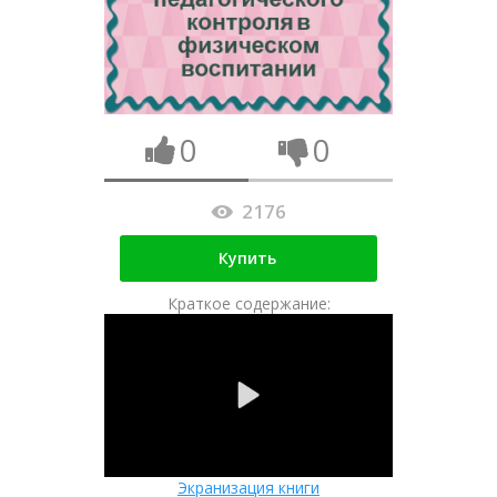
0
0
2176
Купить
Краткое содержание:
Экранизация книги