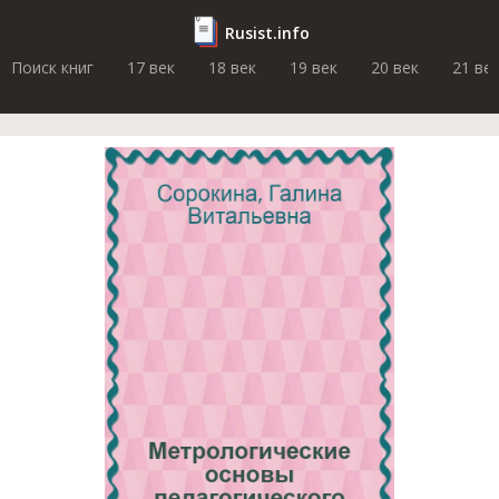
Rusist.info
Поиск книг
17 век
18 век
19 век
20 век
21 ве