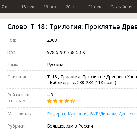
17 век
18 век
19 век
20 век
21 век
Случайная к
Слово. Т. 18 : Трилогия: Проклятье Др
Год:
2009
isbn:
978-5-901838-53-X
Язык:
Русский
Описание:
Т. 18 , Трилогия: Проклятье Древнего Ханаан
- Библиогр.: с. 230-234 (113 назв.)
Рейтинг по
4.5
отзывам:
Материалы:
Реферат
,
Курсовая
,
ВКР/Диплом
,
Диссерт
Рубрики:
Большевизм в России