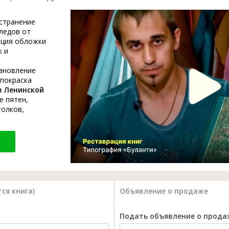
устранение
ледов от
ация обложки
к и
тановление
 покраска
в Ленинской
е пятен,
голков,
ся книга)
Объявление о продаже
Подать объявление о прода