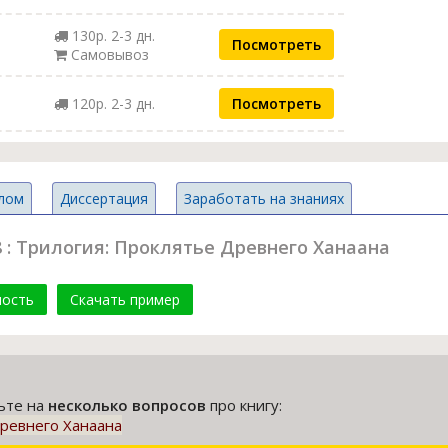
130р. 2-3 дн.
Посмотреть
Самовывоз
120р. 2-3 дн.
Посмотреть
лом
Диссертация
Заработать на знаниях
8 : Трилогия: Проклятье Древнего Ханаана
мость
Скачать пример
тьте на
несколько вопросов
про книгу:
 Древнего Ханаана