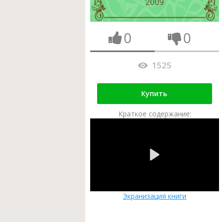
0
0
1525
Купить
Краткое содержание:
Экранизация книги