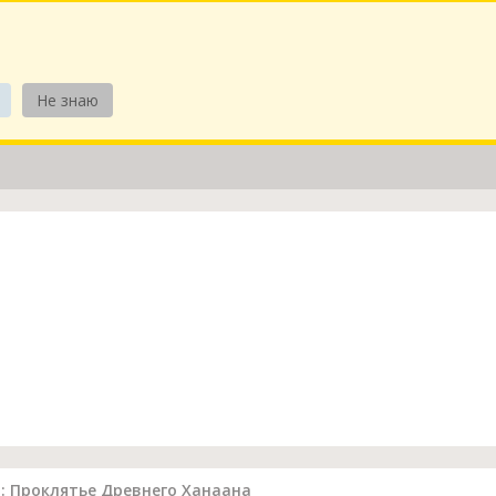
Не знаю
ия: Проклятье Древнего Ханаана