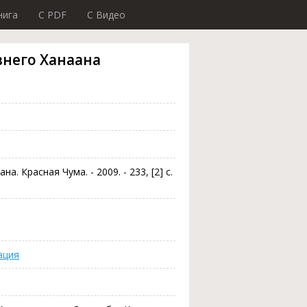
нига
C PDF
C Видео
евнего Ханаана
а. Красная Чума. - 2009. - 233, [2] с.
ация