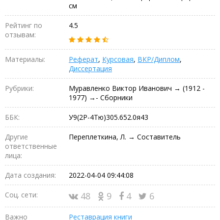
см
Рейтинг по
4.5
отзывам:
Материалы:
Реферат
,
Курсовая
,
ВКР/Диплом
,
Диссертация
Рубрики:
Муравленко Виктор Иванович → (1912 -
1977) →- Сборники
ББК:
У9(2Р-4Тю)305.652.0я43
Другие
Переплеткина, Л. → Составитель
ответственные
лица:
Дата создания:
2022-04-04 09:44:08
Соц. сети:
48
9
4
6
Важно
Реставрация книги