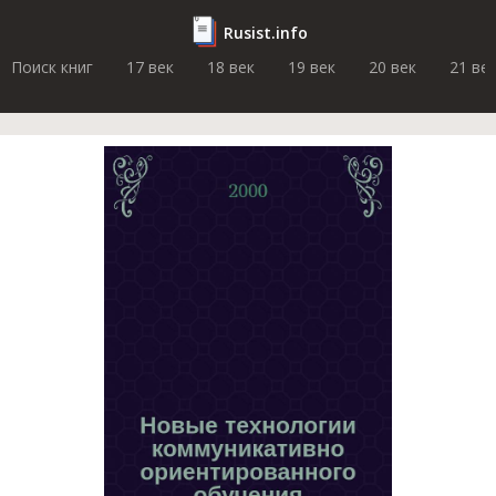
Rusist.info
Поиск книг
17 век
18 век
19 век
20 век
21 ве