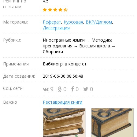
Рейтинг по
4.5
отзывам:
Материалы:
Реферат
,
Курсовая
,
ВКР/Диплом
,
Диссертация
Рубрики:
Иностранные языки → Методика
преподавания → Высшая школа →
Сборники
Примечания:
Библиогр. в конце ст.
Дата создания:
2019-06-30 08:56:48
Соц. сети:
9
0
0
0
Важно
Реставрация книги