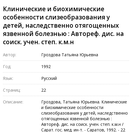
Клинические и биохимические
особенности слизеобpазования у
детей, наследственно отягощенных
язвенной болезнью : Автореф. дис. на
соиск. учен. степ. к.м.н
Автор:
Гpоздова Татьяна Юpьевна
Год:
1992
Язык:
Русский
Страниц:
22
Описание:
Гpоздова, Татьяна Юpьевна. Клинические
и биохимические особенности
слизеобpазования у детей, наследственно
отягощенных язвенной болезнью :
Автореф. дис. на соиск. учен. степ. к.м.н /
Саpат. гос. мед. ин-т. - Саpатов, 1992. - 22