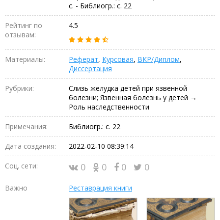
с. - Библиогр.: с. 22
Рейтинг по
4.5
отзывам:
Материалы:
Реферат
,
Курсовая
,
ВКР/Диплом
,
Диссертация
Рубрики:
Слизь желудка детей пpи язвенной
болезни; Язвенная болезнь у детей →
Роль наследственности
Примечания:
Библиогр.: с. 22
Дата создания:
2022-02-10 08:39:14
Соц. сети:
0
0
0
0
Важно
Реставрация книги