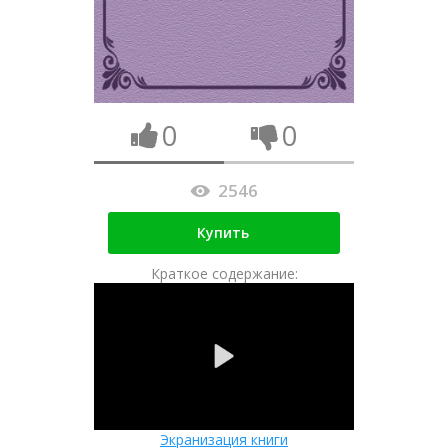
0
0
2546
Купить
Краткое содержание:
Экранизация книги