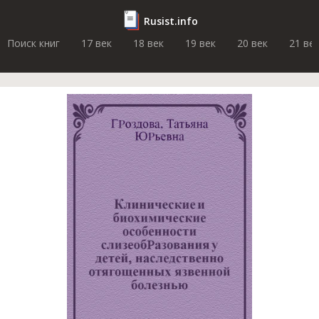
Rusist.info
Поиск книг
17 век
18 век
19 век
20 век
21 ве