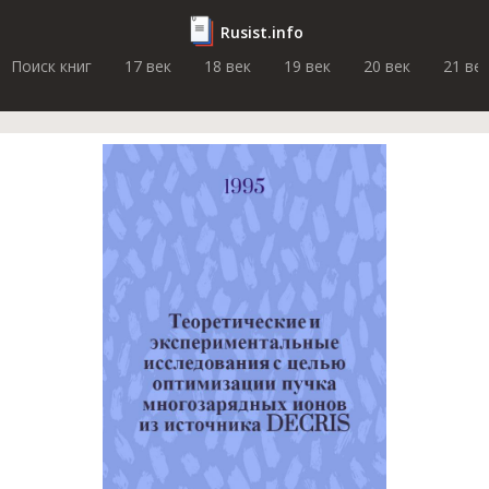
Rusist.info
Поиск книг
17 век
18 век
19 век
20 век
21 ве