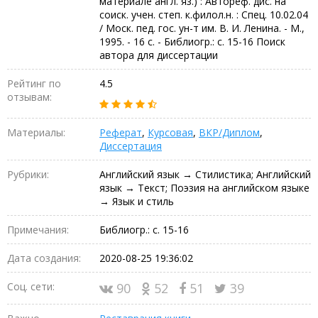
материале англ. яз.) : Автореф. дис. на
соиск. учен. степ. к.филол.н. : Спец. 10.02.04
/ Моск. пед. гос. ун-т им. В. И. Ленина. - М.,
1995. - 16 с. - Библиогр.: с. 15-16 Поиск
автора для диссертации
Рейтинг по
4.5
отзывам:
Материалы:
Реферат
,
Курсовая
,
ВКР/Диплом
,
Диссертация
Рубрики:
Английский язык → Стилистика; Английский
язык → Текст; Поэзия на английском языке
→ Язык и стиль
Примечания:
Библиогр.: с. 15-16
Дата создания:
2020-08-25 19:36:02
Соц. сети:
90
52
51
39