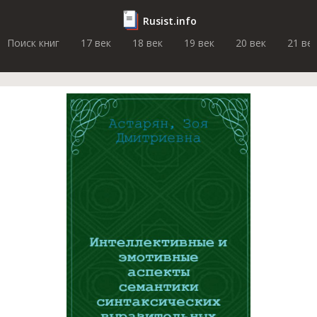
Rusist.info
Поиск книг
17 век
18 век
19 век
20 век
21 ве