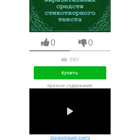
0
0
597
Купить
Краткое содержание:
Экранизация книги