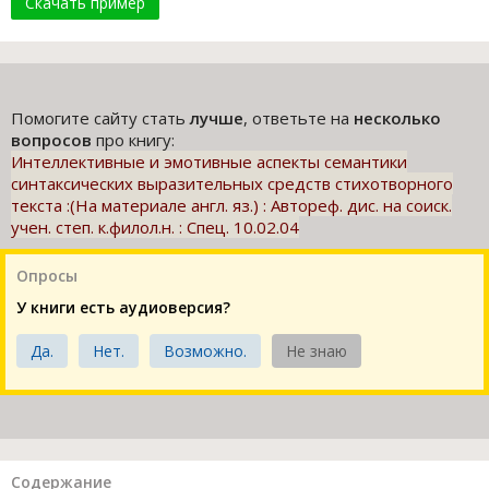
Скачать пример
Помогите сайту стать
лучше
, ответьте на
несколько
вопросов
про книгу:
Интеллективные и эмотивные аспекты семантики
синтаксических выразительных средств стихотворного
текста :(На материале англ. яз.) : Автореф. дис. на соиск.
учен. степ. к.филол.н. : Спец. 10.02.04
Опросы
У книги есть аудиоверсия?
Да.
Нет.
Возможно.
Не знаю
Содержание