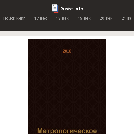
Rusist.info
Поиск книг
17 век
18 век
19 век
20 век
21 ве