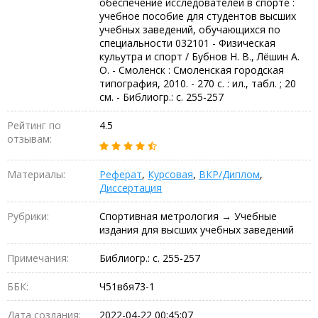
обеспечение исследователей в спорте :
учебное пособие для студентов высших
учебных заведений, обучающихся по
специальности 032101 - Физическая
кульутра и спорт / Бубнов Н. В., Лёшин А.
О. - Смоленск : Смоленская городская
типография, 2010. - 270 с. : ил., табл. ; 20
см. - Библиогр.: с. 255-257
Рейтинг по
4.5
отзывам:
Материалы:
Реферат
,
Курсовая
,
ВКР/Диплом
,
Диссертация
Рубрики:
Спортивная метрология → Учебные
издания для высших учебных заведений
Примечания:
Библиогр.: с. 255-257
ББК:
Ч51в6я73-1
Дата создания:
2022-04-22 00:45:07