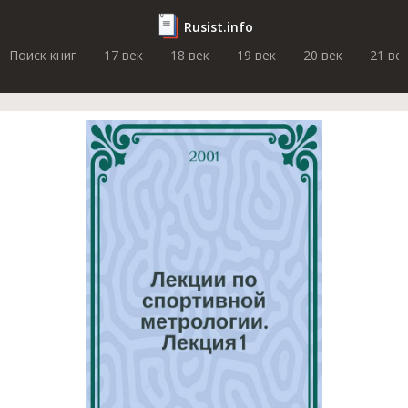
Rusist.info
Поиск книг
17 век
18 век
19 век
20 век
21 ве