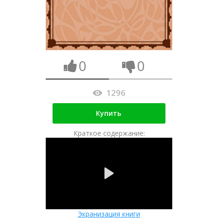
0
0
1296
Купить
Краткое содержание:
Экранизация книги