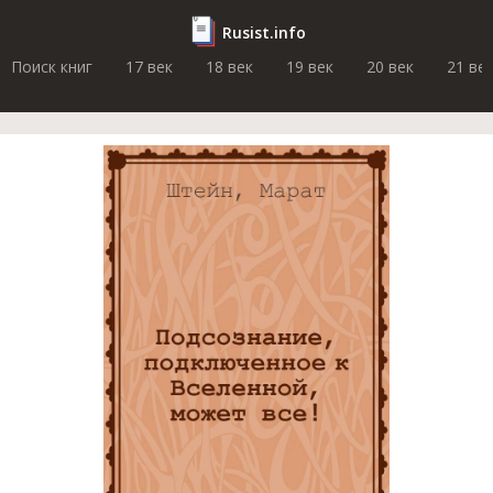
Rusist.info
Поиск книг
17 век
18 век
19 век
20 век
21 ве