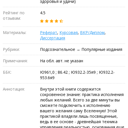
здоровья и удачи)
Рейтинг по
4.5
отзывам:
Материалы:
Реферат
,
Курсовая
,
ВКР/Диплом
,
Диссертация
Рубрики:
Подсознательное → Популярные издания
Примечания:
На обл. авт. не указан
ББК:
Ю961,0 ; 86.42 ; Ю932.2-35я9 ; Ю932.2-
953.6я9
Аннотация:
Внутри этой книги содержится
сокровенное знание: практика исполнения
любых желаний. Всего за две минуты вы
сможете подключить к исполнению
вашего желания саму Вселенную! Этой
практикой владели лишь посвященные,
ведь в ее основе - древнейшая техника
управления реальностью, основанная еще