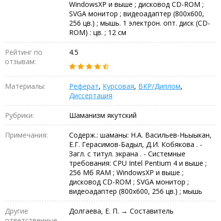
WindowsXP и выше ; дисковод CD-ROM ;
SVGA монитор ; видеоадаптер (800х600,
256 цв.) ; мышь. 1 электрон. опт. диск (CD-
ROM) : цв. ; 12 см
Рейтинг по
4.5
отзывам:
Материалы:
Реферат
,
Курсовая
,
ВКР/Диплом
,
Диссертация
Рубрики:
Шаманизм якутский
Примечания:
Содерж.: шаманы: Н.А. Васильев-Ньыыкан,
Е.Г. Герасимов-Бадыл, Д.И. Кобякова . -
Загл. с титул. экрана . - Системные
требования: CPU Intel Pentium 4 и выше ;
256 Мб RAM ; WindowsXP и выше ;
дисковод CD-ROM ; SVGA монитор ;
видеоадаптер (800х600, 256 цв.) ; мышь
Другие
Долгаева, Е. П. → Составитель
ответственные