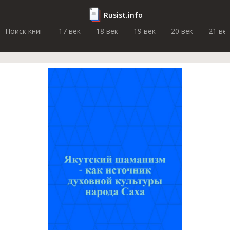
Rusist.info
Поиск книг
17 век
18 век
19 век
20 век
21 ве